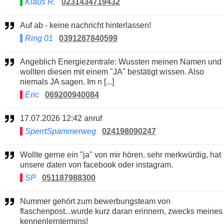
Klaus R.
0231434719432
Auf ab - keine nachricht hinterlassen!
Ring 01
0391287840599
Angeblich Energiezentrale: Wussten meinen Namen und
wollten diesen mit einem "JA" bestätigt wissen. Also
niemals JA sagen. Im n [...]
Eric
069200940084
17.07.2026 12:42 anruf
SperrtSpammerweg
024198090247
Wollte gerne ein "ja" von mir hören. sehr merkwürdig, hat
unsere daten von facebook oder instagram.
SP
051187988300
Nummer gehört zum bewerbungsteam von
flaschenpost...wurde kurz daran erinnern, zwecks meines
kennenlerntermins!