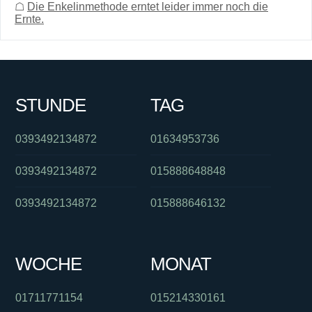
☖
Die Enkelinmethode erntet leider immer noch die
Ernte.
STUNDE
TAG
0393492134872
01634953736
0393492134872
015888648848
0393492134872
015888646132
WOCHE
MONAT
01711771154
015214330161