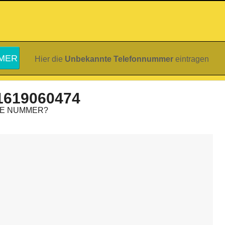
Hier die
Unbekannte Telefonnummer
eintragen
1619060474
IE NUMMER?