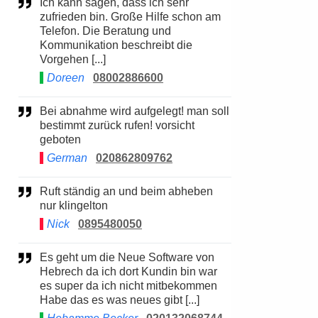
Ich kann sagen, dass ich sehr
zufrieden bin. Große Hilfe schon am
Telefon. Die Beratung und
Kommunikation beschreibt die
Vorgehen [...]
Doreen
08002886600
Bei abnahme wird aufgelegt! man soll
bestimmt zurück rufen! vorsicht
geboten
German
020862809762
Ruft ständig an und beim abheben
nur klingelton
Nick
0895480050
Es geht um die Neue Software von
Hebrech da ich dort Kundin bin war
es super da ich nicht mitbekommen
Habe das es was neues gibt [...]