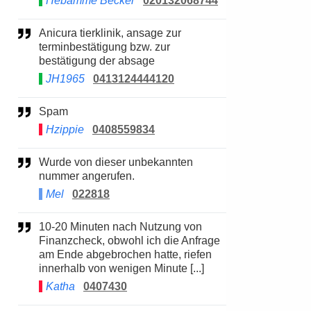
Hebamme Becker
020132068744
Anicura tierklinik, ansage zur
terminbestätigung bzw. zur
bestätigung der absage
JH1965
0413124444120
Spam
Hzippie
0408559834
Wurde von dieser unbekannten
nummer angerufen.
Mel
022818
10-20 Minuten nach Nutzung von
Finanzcheck, obwohl ich die Anfrage
am Ende abgebrochen hatte, riefen
innerhalb von wenigen Minute [...]
Katha
0407430