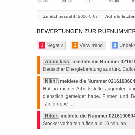
Zuletzt besucht:
2026-8-07
Aufrufe letzte
BEWERTUNGEN ZUR RUFNUMMER: 
1
Negativ
2
Verwirrend
0
Unbeka
Adam kiss
meldete die Nummer 021619
Deutscher Energieberatung aus türk. Callc
Nikhi
meldete die Nummer 02161906047
Hat an meiner Arbeitsstelle angerufen u
dienstlich gemeldet habe. Firmen und 
"Zielgruppe"...
Ritter
meldete die Nummer 0216190604
Stocker verhalten ruffen alle 10 min. an