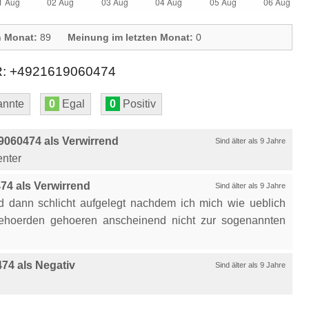
n Monat:
89
Meinung im letzten Monat:
0
+4921619060474
nnte
0
Egal
0
Positiv
060474 als Verwirrend
Sind älter als 9 Jahre
enter
4 als Verwirrend
Sind älter als 9 Jahre
nd dann schlicht aufgelegt nachdem ich mich wie ueblich
Behoerden gehoeren anscheinend nicht zur sogenannten
74 als Negativ
Sind älter als 9 Jahre