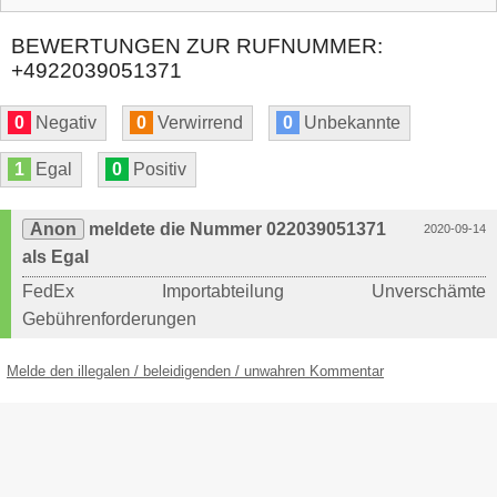
BEWERTUNGEN ZUR RUFNUMMER:
+4922039051371
0
Negativ
0
Verwirrend
0
Unbekannte
1
Egal
0
Positiv
Anon
meldete die Nummer 022039051371
2020-09-14
als Egal
FedEx Importabteilung Unverschämte
Gebührenforderungen
Melde den illegalen / beleidigenden / unwahren Kommentar