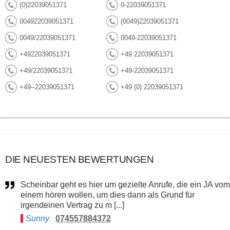
(0)22039051371
0-22039051371
004922039051371
(0049)22039051371
0049/22039051371
0049-22039051371
+4922039051371
+49 22039051371
+49/22039051371
+49-22039051371
+49--22039051371
+49 (0) 22039051371
DIE NEUESTEN BEWERTUNGEN
Scheinbar geht es hier um gezielte Anrufe, die ein JA vom
einem hören wollen, um dies dann als Grund für
irgendeinen Vertrag zu m [...]
Sunny
074557884372