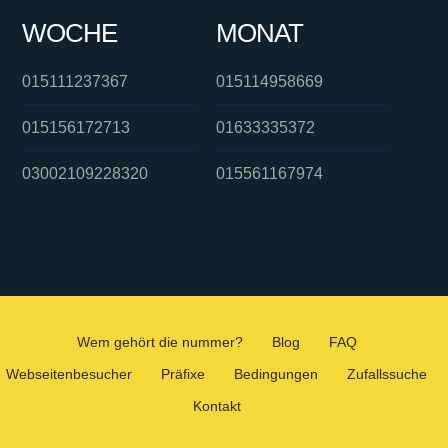
WOCHE
MONAT
015111237367
015114958669
015156172713
01633335372
03002109228320
015561167974
Wem gehört die nummer?
Blog
FAQ
Webseitenbesucher
Präfixe
Bedingungen
Zufallssuche
Kontakt