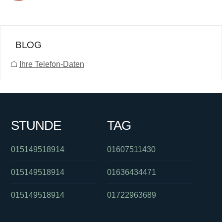
BLOG
☖
Ihre Telefon-Daten
STUNDE
TAG
015149518914
01607511430
015149518914
01636434471
015149518914
01722963689