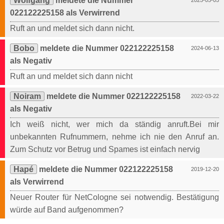
Wolfgang
meldete die Nummer
2025-05-05
022122225158 als Verwirrend
Ruft an und meldet sich dann nicht.
Bobo
meldete die Nummer 022122225158
2024-06-13
als Negativ
Ruft an und meldet sich dann nicht
Noiram
meldete die Nummer 022122225158
2022-03-22
als Negativ
Ich weiß nicht, wer mich da ständig anruft.Bei mir
unbekannten Rufnummern, nehme ich nie den Anruf an.
Zum Schutz vor Betrug und Spames ist einfach nervig
Hapé
meldete die Nummer 022122225158
2019-12-20
als Verwirrend
Neuer Router für NetCologne sei notwendig. Bestätigung
würde auf Band aufgenommen?