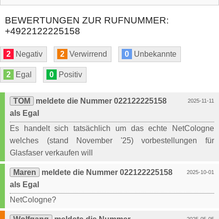
BEWERTUNGEN ZUR RUFNUMMER:
+4922122225158
2
Negativ
2
Verwirrend
0
Unbekannte
2
Egal
0
Positiv
TOM
meldete die Nummer 022122225158
2025-11-11
als Egal
Es handelt sich tatsächlich um das echte NetCologne
welches (stand November '25) vorbestellungen für
Glasfaser verkaufen will
Maren
meldete die Nummer 022122225158
2025-10-01
als Egal
NetCologne?