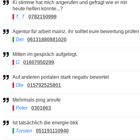
Ki stimme hat mich angerufen und gefragt wie er mir
heute helfen könnte...?
T_T
0782150999
Agentur für arbeit mainz. ihr solltet eure bewertung prüfen
Det
06131880881020
Mitten im gespräch aufgelegt.
G
01607950299
Auf anderen portalen stark negativ bewertet
Ole
015792525801
Mehrmals ping anrufe
Peter
0301663
Ist tatsächlich die energie-bkk
Torsten
051191110940