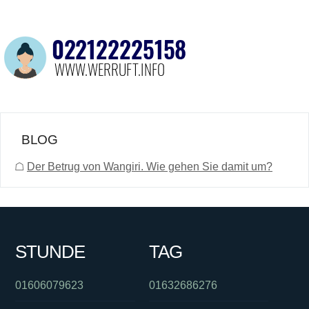
BLOG
☖
Der Betrug von Wangiri. Wie gehen Sie damit um?
STUNDE
TAG
01606079623
01632686276