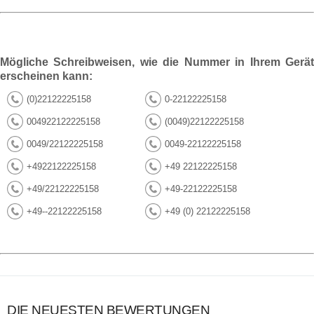
Mögliche Schreibweisen, wie die Nummer in Ihrem Gerät
erscheinen kann:
(0)22122225158
0-22122225158
004922122225158
(0049)22122225158
0049/22122225158
0049-22122225158
+4922122225158
+49 22122225158
+49/22122225158
+49-22122225158
+49--22122225158
+49 (0) 22122225158
DIE NEUESTEN BEWERTUNGEN