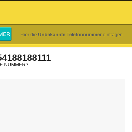
Hier die
Unbekannte Telefonnummer
eintragen
54188188111
IE NUMMER?