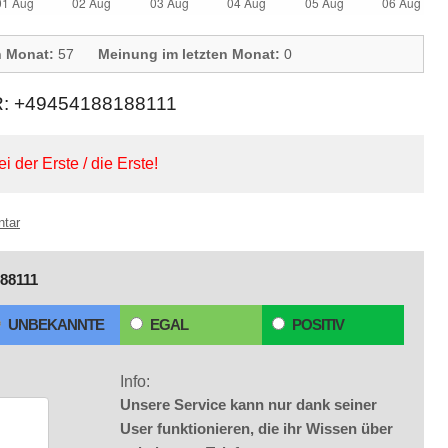
n Monat:
57
Meinung im letzten Monat:
0
+49454188188111
ei der Erste / die Erste!
ntar
88111
UNBEKANNTE
EGAL
POSITIV
Info:
Unsere Service kann nur dank seiner
User funktionieren, die ihr Wissen über