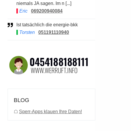
niemals JA sagen. Im n [...]
Eric
069200940084
Ist tatsächlich die energie-bkk
Torsten
051191110940
BLOG
☖
Sperr-Apps klauen Ihre Daten!