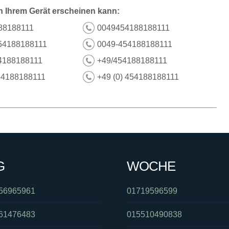
n Ihrem Gerät erscheinen kann:
88188111
0049454188188111
54188188111
0049-454188188111
4188188111
+49/454188188111
54188188111
+49 (0) 454188188111
G
WOCHE
56965961
01719596599
61476483
015510490838