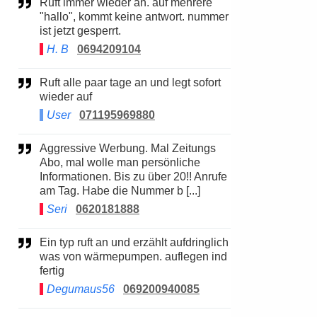
Ruft immer wieder an. auf mehrere
"hallo", kommt keine antwort. nummer
ist jetzt gesperrt.
H. B
0694209104
Ruft alle paar tage an und legt sofort
wieder auf
User
071195969880
Aggressive Werbung. Mal Zeitungs
Abo, mal wolle man persönliche
Informationen. Bis zu über 20!! Anrufe
am Tag. Habe die Nummer b [...]
Seri
0620181888
Ein typ ruft an und erzählt aufdringlich
was von wärmepumpen. auflegen ind
fertig
Degumaus56
069200940085