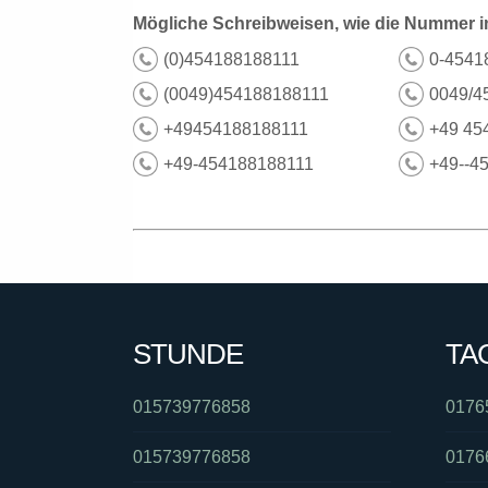
Mögliche Schreibweisen, wie die Nummer i
(0)454188188111
0-4541
(0049)454188188111
0049/4
+49454188188111
+49 45
+49-454188188111
+49--4
STUNDE
TA
015739776858
0176
015739776858
0176