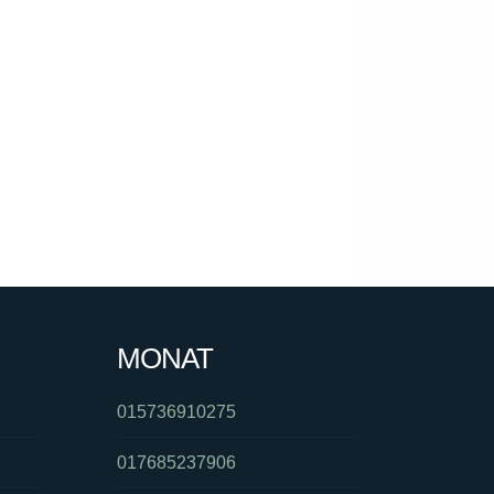
MONAT
015736910275
017685237906