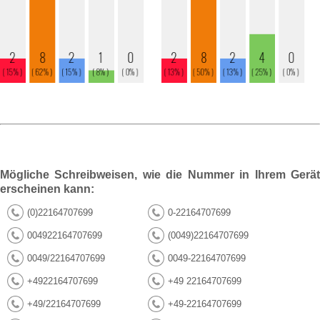
Mögliche Schreibweisen, wie die Nummer in Ihrem Gerät
erscheinen kann:
(0)22164707699
0-22164707699
004922164707699
(0049)22164707699
0049/22164707699
0049-22164707699
+4922164707699
+49 22164707699
+49/22164707699
+49-22164707699