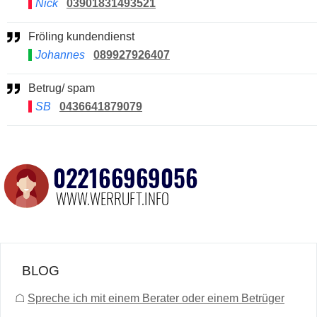
Nick
03901831493521
Fröling kundendienst
Johannes
089927926407
Betrug/ spam
SB
0436641879079
BLOG
☖
Spreche ich mit einem Berater oder einem Betrüger