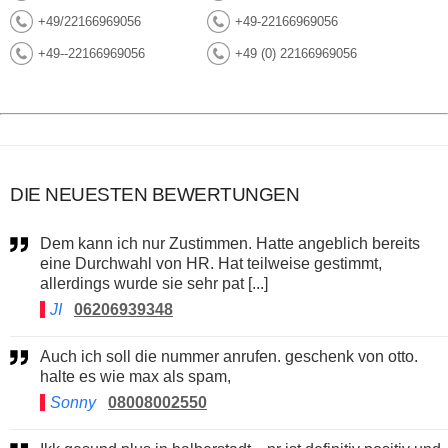
+49/22166969056
+49-22166969056
+49--22166969056
+49 (0) 22166969056
DIE NEUESTEN BEWERTUNGEN
Dem kann ich nur Zustimmen. Hatte angeblich bereits
eine Durchwahl von HR. Hat teilweise gestimmt,
allerdings wurde sie sehr pat [...]
JI
06206939348
Auch ich soll die nummer anrufen. geschenk von otto.
halte es wie max als spam,
Sonny
08008002550