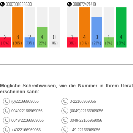
Mögliche Schreibweisen, wie die Nummer in Ihrem Gerät
erscheinen kann:
(0)22166969056
0-22166969056
004922166969056
(0049)22166969056
0049/22166969056
0049-22166969056
+4922166969056
+49 22166969056