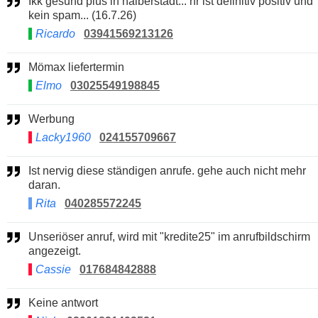
Ikk gesund plus in halberstadt... nr ist definitiv positiv und
kein spam... (16.7.26)
Ricardo
03941569213126
Mömax liefertermin
Elmo
03025549198845
Werbung
Lacky1960
024155709667
Ist nervig diese ständigen anrufe. gehe auch nicht mehr
daran.
Rita
040285572245
Unseriöser anruf, wird mit "kredite25" im anrufbildschirm
angezeigt.
Cassie
017684842888
Keine antwort