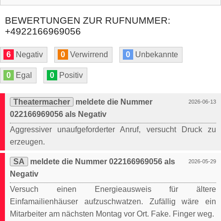
BEWERTUNGEN ZUR RUFNUMMER:
+4922166969056
6
Negativ
0
Verwirrend
0
Unbekannte
0
Egal
0
Positiv
Theatermacher
meldete die Nummer
2026-06-13
022166969056 als Negativ
Aggressiver unaufgeforderter Anruf, versucht Druck zu
erzeugen.
SA
meldete die Nummer 022166969056 als
2026-05-29
Negativ
Versuch einen Energieausweis für ältere
Einfamailienhäuser aufzuschwatzen. Zufällig wäre ein
Mitarbeiter am nächsten Montag vor Ort. Fake. Finger weg.