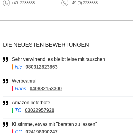
+49--2233638
+49 (0) 2233638
DIE NEUESTEN BEWERTUNGEN
Sehr verwirrend, es bleibt leise mit rauschen
Nic
080312823863
Werbeanruf
Hans
040882153300
Amazon lieferbote
TC
03022957920
Ki stimme, etwas mit "beraten zu lassen"
GC
024198090247