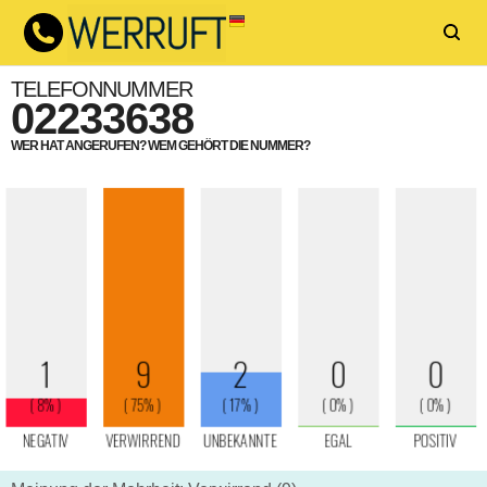
TELEFONNUMMER
02233638
WER HAT ANGERUFEN? WEM GEHÖRT DIE NUMMER?