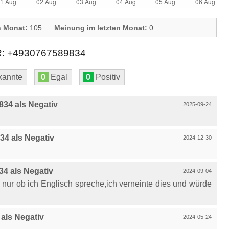
n Monat:
105
Meinung im letzten Monat:
0
+4930767589834
annte
0
Egal
0
Positiv
34 als Negativ
2025-09-24
4 als Negativ
2024-12-30
4 als Negativ
2024-09-04
nur ob ich Englisch spreche,ich verneinte dies und würde
als Negativ
2024-05-24