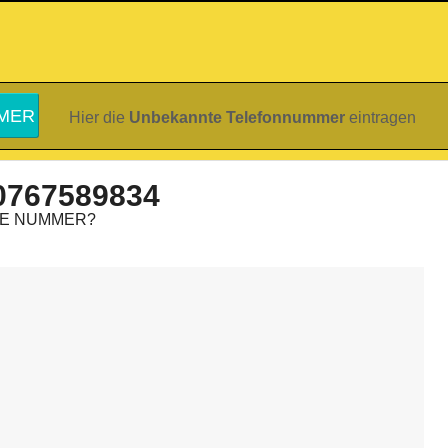
Hier die
Unbekannte Telefonnummer
eintragen
0767589834
IE NUMMER?