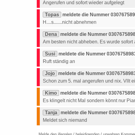
Angerufen und sofort wieder aufgelegt
Topas
meldete die Nummer 0307675898
H....s.......nicht abnehmen
Dena
meldete die Nummer 03076758983
Am besten nicht abheben. Es wurde sofort 
Susi
meldete die Nummer 03076758983
Ruft ständig an
Jojo
meldete die Nummer 03076758983
Schon zum 5. mal angerufen und nix. Vllt
Kimo
meldete die Nummer 03076758983
Es klingelt nicht Mal sondern könnt nur Pi
Tanja
meldete die Nummer 03076758983
Meldet sich niemand
Melde den illegalen / beleidigenden / unwahren Komme