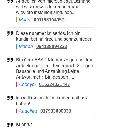
Angeblich von microsoft deutschland,
will wissen was für rechner und
wieviele installiert sind. hää....
Mario
091198104957
Diese nummer ist seriös, ich bin
kundin bei hairfree und sehr zufrieden
Marion
094128094322
Bin über EBAY Kleinanzeigen an den
Anbieter geraten.. leider nach 2 Tagen
Baustelle und Anzahlung keine
Antwort mehr. Bin gesperr [...]
Anonym
015224031447
Ich will das nicht in meiner mail box
haben!
Angelika
017933000333
Ki anruf