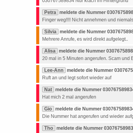
030767589834 Nur krach im Hintergrund
Petra
meldete die Nummer 03076758983
Finger weg!!!! Nicht annehmen und niemals 
Silvia
meldete die Nummer 03076758983
Mehrere Anrufe, es wird direkt aufgelegt..
Alisa
meldete die Nummer 03076758983
20 mal in 5 Minuten angerufen. Scam und Be
Lee-Ann
meldete die Nummer 03076758
Ruft an und legt sofort wieder auf
Nat
meldete die Nummer 030767589834
Hat mich 2 mal angerufen
Gio
meldete die Nummer 030767589834
Die Nummer hat angerufen und wieder auf
Tho
meldete die Nummer 030767589834