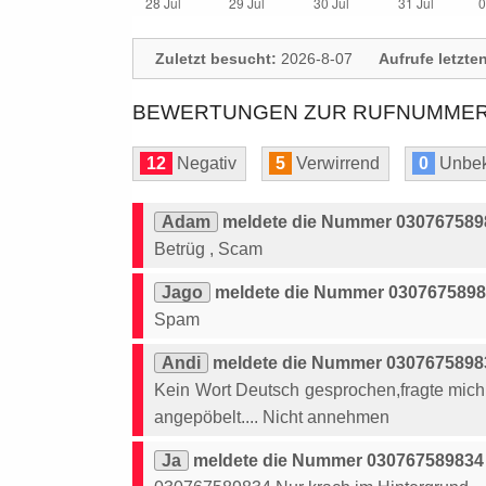
Zuletzt besucht:
2026-8-07
Aufrufe letzte
BEWERTUNGEN ZUR RUFNUMMER: 
12
Negativ
5
Verwirrend
0
Unbek
Adam
meldete die Nummer 0307675898
Betrüg , Scam
Jago
meldete die Nummer 03076758983
Spam
Andi
meldete die Nummer 03076758983
Kein Wort Deutsch gesprochen,fragte mich 
angepöbelt.... Nicht annehmen
Ja
meldete die Nummer 030767589834 