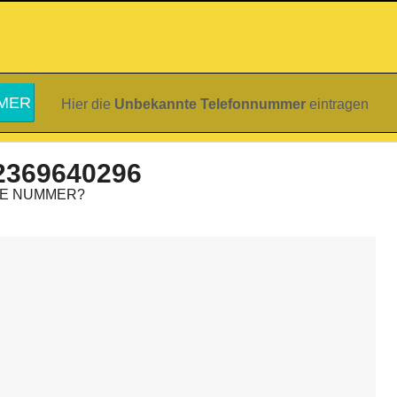
Hier die
Unbekannte Telefonnummer
eintragen
2369640296
IE NUMMER?