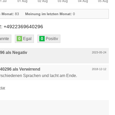
n Monat:
83
Meinung im letzten Monat:
0
+4922369640296
nnte
0
Egal
0
Positiv
6 als Negativ
2023-05-24
0296 als Verwirrend
2018-12-12
erschiedenen Sprachen und lacht am Ende.
ntar