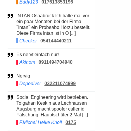
Eddy123
017613853196
INTAN Osnabrück Ich hatte mal vor
ein paar Monaten bei der Firma
"Intan" ein Probeabo Hörzu bestellt.
Diese Firma Intan ist in O [...]
Checker
054144440211
Es nervt einfach nur!
Akinom
0911494704940
Nervig
Dopediver
032211074999
Social Engineering wird betrieben.
Tolgahan Keskin aus Lechhausen
Augsburg macht spoofer caller id
Fälschung. Hauptschüler 2 Mal [...]
F.Michel Heike Knoll
0175