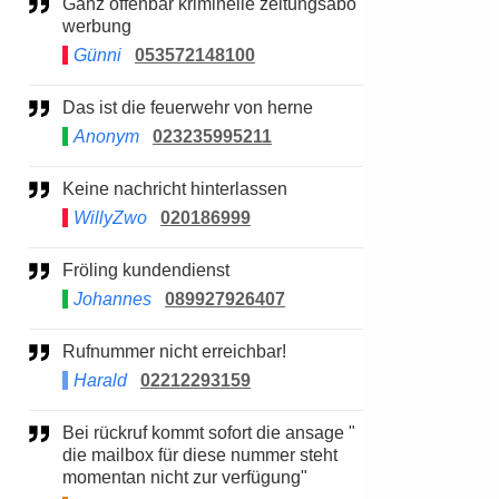
Ganz offenbar kriminelle zeitungsabo
werbung
Günni
053572148100
Das ist die feuerwehr von herne
Anonym
023235995211
Keine nachricht hinterlassen
WillyZwo
020186999
Fröling kundendienst
Johannes
089927926407
Rufnummer nicht erreichbar!
Harald
02212293159
Bei rückruf kommt sofort die ansage "
die mailbox für diese nummer steht
momentan nicht zur verfügung"