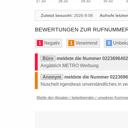
Zuletzt besucht:
2026-8-06
Aufrufe letzte
BEWERTUNGEN ZUR RUFNUMMER: 
1
Negativ
1
Verwirrend
0
Unbeka
Büro
meldete die Nummer 02236964029
Angäblich METRO Werbung
Anonym
meldete die Nummer 02236964
Nuschelt irgendwas unverständliches in v
Melde den illegalen / beleidigenden / unwahren Komme