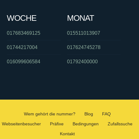
WOCHE
MONAT
017683469125
015511013907
01744217004
017624745278
016099606584
01792400000
Wem gehört die nummer?
Blog
FAQ
Webseitenbesucher
Präfixe
Bedingungen
Zufallssuche
Kontakt