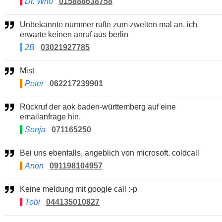
Dr. Who
015888638758
Unbekannte nummer rufte zum zweiten mal an. ich
erwarte keinen anruf aus berlin
2B
03021927785
Mist
Peter
062217239901
Rückruf der aok baden-württemberg auf eine
emailanfrage hin.
Sonja
071165250
Bei uns ebenfalls, angeblich von microsoft. coldcall
Anon
091198104957
Keine meldung mit google call :-p
Tobi
044135010827