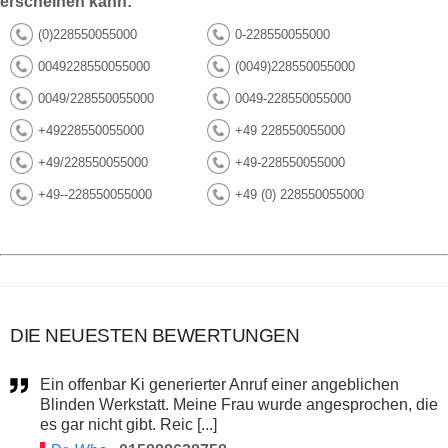
erscheinen kann:
(0)228550055000
0-228550055000
0049228550055000
(0049)228550055000
0049/228550055000
0049-228550055000
+49228550055000
+49 228550055000
+49/228550055000
+49-228550055000
+49--228550055000
+49 (0) 228550055000
DIE NEUESTEN BEWERTUNGEN
Ein offenbar Ki generierter Anruf einer angeblichen
Blinden Werkstatt. Meine Frau wurde angesprochen, die
es gar nicht gibt. Reic [...]