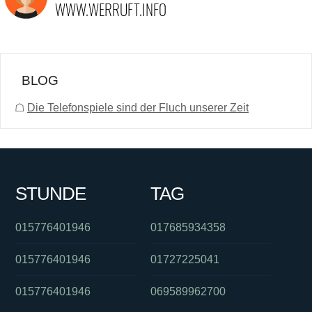
BLOG
☖
Die Telefonspiele sind der Fluch unserer Zeit
STUNDE
TAG
015776401946
017685934358
015776401946
01727225041
015776401946
069589962700