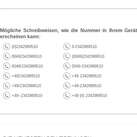
Mögliche Schreibweisen, wie die Nummer in Ihrem Gerät
erscheinen kann:
(0)2342989510
0-2342989510
00492342989510
(0049)2342989510
0049/2342989510
0049-2342989510
+492342989510
+49 2342989510
+49/2342989510
+49-2342989510
+49--2342989510
+49 (0) 2342989510