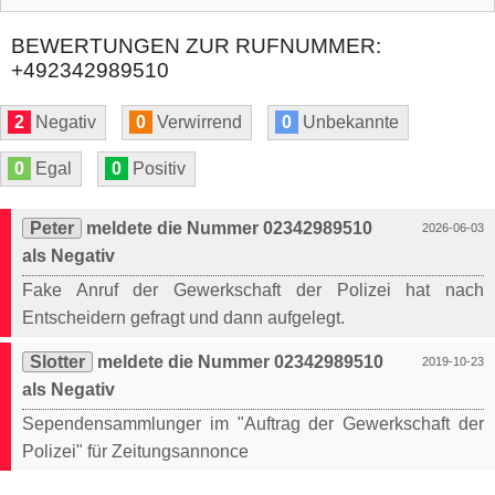
BEWERTUNGEN ZUR RUFNUMMER:
+492342989510
2
Negativ
0
Verwirrend
0
Unbekannte
0
Egal
0
Positiv
Peter
meldete die Nummer 02342989510
2026-06-03
als Negativ
Fake Anruf der Gewerkschaft der Polizei hat nach
Entscheidern gefragt und dann aufgelegt.
Slotter
meldete die Nummer 02342989510
2019-10-23
als Negativ
Sependensammlunger im "Auftrag der Gewerkschaft der
Polizei" für Zeitungsannonce