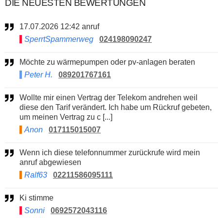
DIE NEUESTEN BEWERTUNGEN
17.07.2026 12:42 anruf
SperrtSpammerweg
024198090247
Möchte zu wärmepumpen oder pv-anlagen beraten
Peter H.
089201767161
Wollte mir einen Vertrag der Telekom andrehen weil
diese den Tarif verändert. Ich habe um Rückruf gebeten,
um meinen Vertrag zu c [...]
Anon
017115015007
Wenn ich diese telefonnummer zurückrufe wird mein
anruf abgewiesen
Ralf63
02211586095111
Ki stimme
Sonni
0692572043116