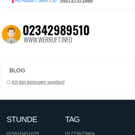
Ali Abdul / Sefu Cip
040727571666
BLOG
☖
Ich bin betrogen worden!
STUNDE
TAG
015510451075
01773975904