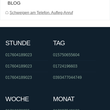
BLOG
☖
Schweigen am Telefon. Aufleg-Anruf
STUNDE
TAG
017604189023
015750655604
017604189023
01724196603
017604189023
0393477044749
WOCHE
MONAT