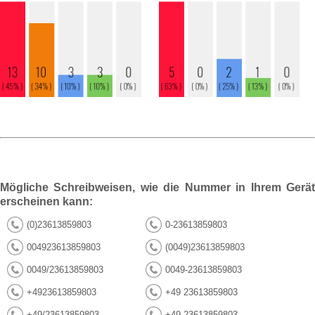
Mögliche Schreibweisen, wie die Nummer in Ihrem Gerät
erscheinen kann:
(0)23613859803
0-23613859803
004923613859803
(0049)23613859803
0049/23613859803
0049-23613859803
+4923613859803
+49 23613859803
+49/23613859803
+49-23613859803