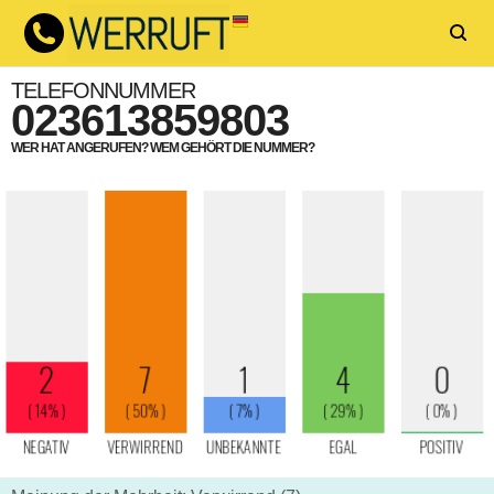
TELEFONNUMMER
023613859803
WER HAT ANGERUFEN? WEM GEHÖRT DIE NUMMER?