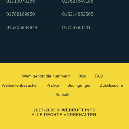
01713070255
017627549188
01788169950
015214852565
015205984844
01758798741
Wem gehört die nummer?
Blog
FAQ
Webseitenbesucher
Präfixe
Bedingungen
Zufallssuche
Kontakt
2017-2026 ©
WERRUFT.INFO
ALLE RECHTE VORBEHALTEN.