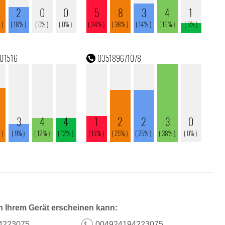
n Ihrem Gerät erscheinen kann:
4223075
004924194223075