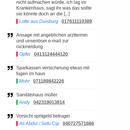
nicht aufmachen würde, ich lag im
Krankenhaus, sagt ihr was das sollte
sie könnte doch an die [...]
Lotte aus Duisburg
017611110389
Ansage mit angeblichen arzttermin
und unseriöser e-mail zur
rückmeldung
Opfer
0413124444120
Sparkassen versicherung etwas mit
fugen im haus
Mohr
071189842226
Sanitätshaus müller
Andy
042319013814
Vorsicht spritgeld betruger
Ali Abdul / Sefu Cip
040727571666