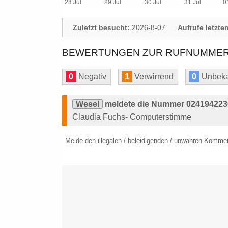
Zuletzt besucht:
2026-8-07
Aufrufe letzte
BEWERTUNGEN ZUR RUFNUMMER: 
0
Negativ
1
Verwirrend
0
Unbeka
Wesel
meldete die Nummer 0241942230
Claudia Fuchs- Computerstimme
Melde den illegalen / beleidigenden / unwahren Komme