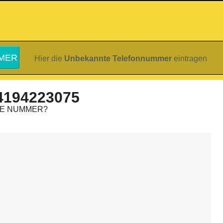
Hier die
Unbekannte Telefonnummer
eintragen
4194223075
IE NUMMER?