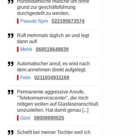
Hundsdämliche masche um ohne
grund zur geschäftsführung
durchgestellt zu werden.
Pseudo Nym
022195673574
Ruft mehrmals täglich an und legt
dann auf!
Mehb
068518649839
Automatischer anruf, es wird nach
dem annehmen direkt aufgelegt.
Felix
0211934931169
Permanente aggressive Anrufe,
"Telekomservicecenter", die mich
nötigen wollen auf Glasfaseranschluß
umzustellen. Hat damit genau [...]
Güni
08009990025
Schellt bei meiner Tochter weil ich