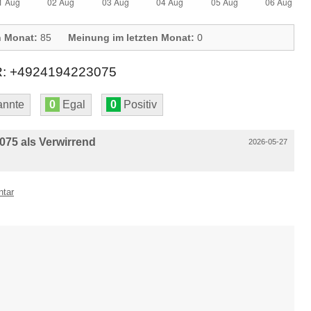
n Monat:
85
Meinung im letzten Monat:
0
+4924194223075
nnte
0
Egal
0
Positiv
75 als Verwirrend
2026-05-27
ntar