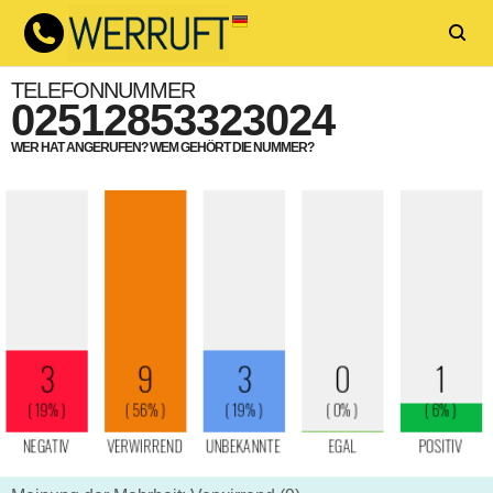
TELEFONNUMMER
02512853323024
WER HAT ANGERUFEN? WEM GEHÖRT DIE NUMMER?