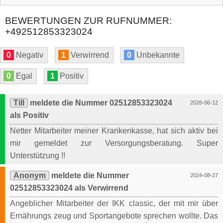
BEWERTUNGEN ZUR RUFNUMMER:
+492512853323024
0
Negativ
1
Verwirrend
0
Unbekannte
0
Egal
1
Positiv
Till
meldete die Nummer 02512853323024
2026-06-12
als Positiv
Netter Mitarbeiter meiner Krankenkasse, hat sich aktiv bei
mir gemeldet zur Versorgungsberatung. Super
Unterstützung !!
Anonym
meldete die Nummer
2024-08-27
02512853323024 als Verwirrend
Angeblicher Mitarbeiter der IKK classic, der mit mir über
Ernährungs zeug und Sportangebote sprechen wollte. Das