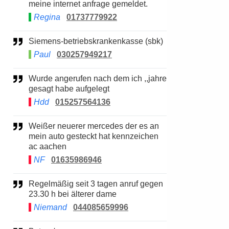
meine internet anfrage gemeldet.
Regina
01737779922
Siemens-betriebskrankenkasse (sbk)
Paul
030257949217
Wurde angerufen nach dem ich ,,jahre
gesagt habe aufgelegt
Hdd
015257564136
Weißer neuerer mercedes der es an
mein auto gesteckt hat kennzeichen
ac aachen
NF
01635986946
Regelmäßig seit 3 tagen anruf gegen
23.30 h bei älterer dame
Niemand
044085659996