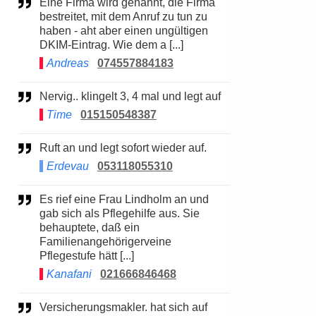
Eine Firma wird genannt, die Firma
bestreitet, mit dem Anruf zu tun zu
haben - aht aber einen ungültigen
DKIM-Eintrag. Wie dem a [...]
Andreas
074557884183
Nervig.. klingelt 3, 4 mal und legt auf
Time
015150548387
Ruft an und legt sofort wieder auf.
Erdevau
053118055310
Es rief eine Frau Lindholm an und
gab sich als Pflegehilfe aus. Sie
behauptete, daß ein
Familienangehörigerveine
Pflegestufe hätt [...]
Kanafani
021666846468
Versicherungsmakler. hat sich auf