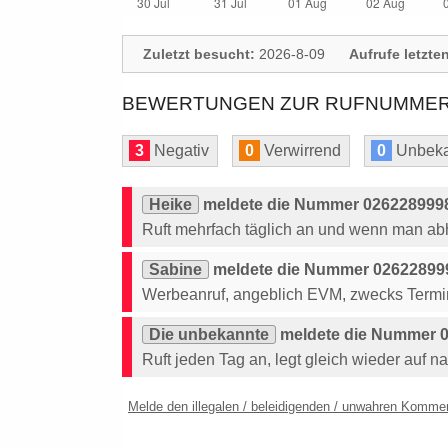
Zuletzt besucht:
2026-8-09
Aufrufe letzte
BEWERTUNGEN ZUR RUFNUMMER: 
3
Negativ
0
Verwirrend
0
Unbeka
Heike
meldete die Nummer 0262289998
Ruft mehrfach täglich an und wenn man abhe
Sabine
meldete die Nummer 026228999
Werbeanruf, angeblich EVM, zwecks Termi
Die unbekannte
meldete die Nummer 0
Ruft jeden Tag an, legt gleich wieder auf n
Melde den illegalen / beleidigenden / unwahren Komme