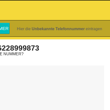
Hier die
Unbekannte Telefonnummer
eintragen
6228999873
IE NUMMER?