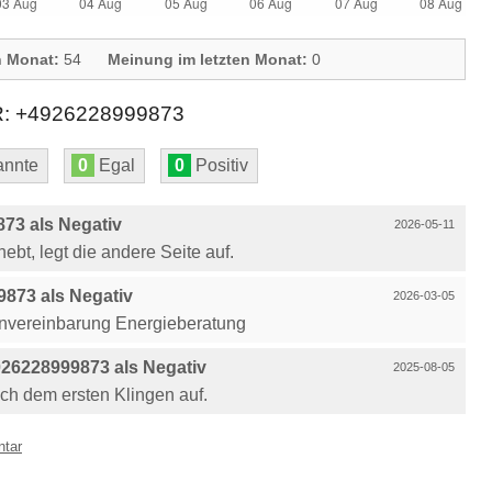
n Monat:
54
Meinung im letzten Monat:
0
+4926228999873
nnte
0
Egal
0
Positiv
73 als Negativ
2026-05-11
bt, legt die andere Seite auf.
873 als Negativ
2026-03-05
nvereinbarung Energieberatung
26228999873 als Negativ
2025-08-05
ach dem ersten Klingen auf.
ntar