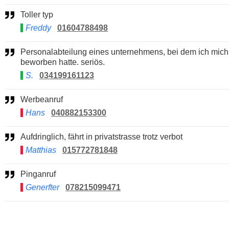
Toller typ
Freddy
01604788498
Personalabteilung eines unternehmens, bei dem ich mich
beworben hatte. seriös.
S.
034199161123
Werbeanruf
Hans
040882153300
Aufdringlich, fährt in privatstrasse trotz verbot
Matthias
015772781848
Pinganruf
Generfter
078215099471