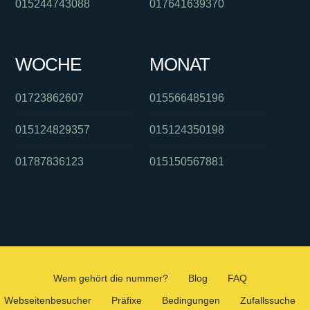
015244743088
017641639370
WOCHE
MONAT
01723862607
015566485196
015124829357
015124350198
01787836123
015150567881
Wem gehört die nummer?
Blog
FAQ
Webseitenbesucher
Präfixe
Bedingungen
Zufallssuche