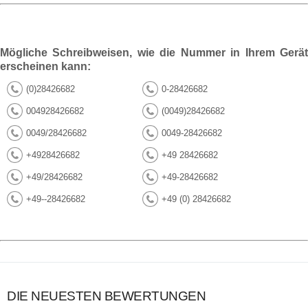
Mögliche Schreibweisen, wie die Nummer in Ihrem Gerät
erscheinen kann:
(0)28426682
0-28426682
004928426682
(0049)28426682
0049/28426682
0049-28426682
+4928426682
+49 28426682
+49/28426682
+49-28426682
+49--28426682
+49 (0) 28426682
DIE NEUESTEN BEWERTUNGEN