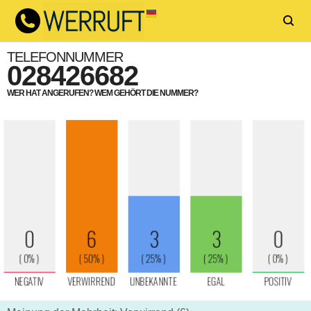
TELEFONNUMMER
028426682
WER HAT ANGERUFEN? WEM GEHÖRT DIE NUMMER?