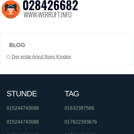
BLOG
☖
Der erste Anruf Ihres Kindes
STUNDE
TAG
015244743088
01632387586
015244743088
017622393676