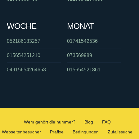
WOCHE
MONAT
052186183257
01741542536
015654251210
073569989
04915654264653
015654521861
Wem gehört die nummer?
Blog
FAQ
Webseitenbesucher
Präfixe
Bedingungen
Zufallssuche