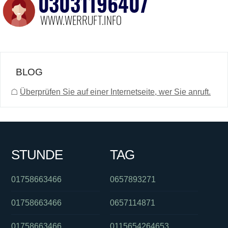
BLOG
☖
Überprüfen Sie auf einer Internetseite, wer Sie anruft.
STUNDE
TAG
01758663466
0657893271
01758663466
0657114871
01758663466
0115654264653