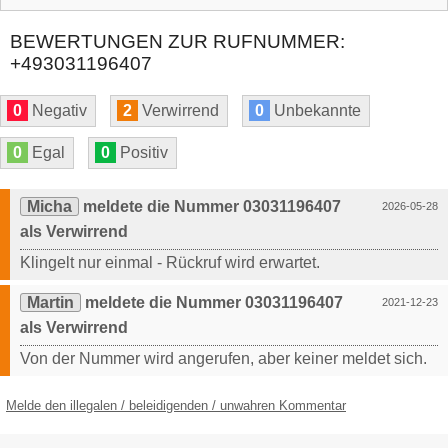
BEWERTUNGEN ZUR RUFNUMMER:
+493031196407
0
Negativ
2
Verwirrend
0
Unbekannte
0
Egal
0
Positiv
Micha
meldete die Nummer 03031196407
2026-05-28
als Verwirrend
Klingelt nur einmal - Rückruf wird erwartet.
Martin
meldete die Nummer 03031196407
2021-12-23
als Verwirrend
Von der Nummer wird angerufen, aber keiner meldet sich.
Melde den illegalen / beleidigenden / unwahren Kommentar