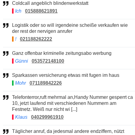
Coldcall angeblich blindenwerkstatt
Ich
015888621891
Logistik oder so will irgendeine scheiße verkaufen wie
der rest der nervigen anrufer
!
021188262222
Ganz offenbar kriminelle zeitungsabo werbung
Günni
053572148100
Sparkassen versicherung etwas mit fugen im haus
Mohr
071189842226
Telefonterror,ruft mehrmal an,Handy Nummer gesperrt ca
10, jetzt laufend mit verschiedenen Nummern am
Festnetz. Weiß nur nicht wi [...]
Klaus
040299961910
Täglicher anruf, da jedesmal andere endziffern, nützt