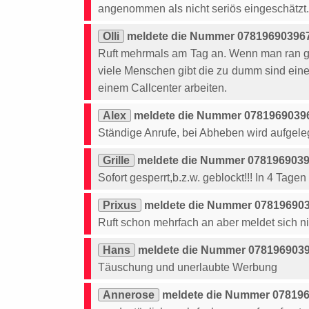
angenommen als nicht seriös eingeschätzt.
Olli
meldete die Nummer 078196903967
Ruft mehrmals am Tag an. Wenn man ran ge
viele Menschen gibt die zu dumm sind einen
einem Callcenter arbeiten.
Alex
meldete die Nummer 07819690396
Ständige Anrufe, bei Abheben wird aufgeleg
Grille
meldete die Nummer 07819690396
Sofort gesperrt,b.z.w. geblockt!!! In 4 Tage
Prixus
meldete die Nummer 078196903
Ruft schon mehrfach an aber meldet sich ni
Hans
meldete die Nummer 07819690396
Täuschung und unerlaubte Werbung
Annerose
meldete die Nummer 078196