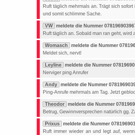
Ruft täglich mehrmals an. Trägt sich sofort 
und somit schlimme Sache.
VW
meldete die Nummer 078196903967
Ruft täglich an. Sobald man ran geht, wird 
Womasch
meldete die Nummer 078196
Meldet sich, nervt!
Leyline
meldete die Nummer 078196903
Nerviger ping Anrufer
Andy
meldete die Nummer 0781969039
Ping-Anrufe mehrmals am Tag. Jetzt gebloc
Theodor
meldete die Nummer 07819690
Betrug, Gewinnversprechen natürlich gg. 
Prixus
meldete die Nummer 078196903
Ruft immer wieder an und legt auf, wen