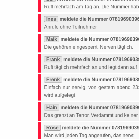
Ruft mehrfach am Tag an. Die Nummer habe
Ines
meldete die Nummer 07819690396
Anrufe ohne Teilnehmer
Maik
meldete die Nummer 07819690396
Die gehören eingesperrt. Nerven täglich.
Frank
meldete die Nummer 0781969039
Ruft täglich mehrfach an und legt dann auf
Frenk
meldete die Nummer 0781969039
Einfach nur nervig, von gestern abend 2
wird aufgelegt
Hain
meldete die Nummer 07819690396
Das grenzt an Terror. Verdammt und keiner 
Rose
meldete die Nummer 07819690396
Man wird jeden Tag angerufen, das nervt