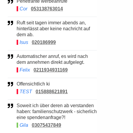
Penetrante werbeanrufe
Cor
053138763014
Ruft seit tagen immer abends an,
hinterlässt aber keine nachricht auf
dem ab.
Isus
020186999
Automatischer anruf, es wird nach
dem annehmen direkt aufgelegt.
Felix
0211934931169
Offensichtlich ki
TEST
015888621891
Soweit ich über deren ab verstanden
haben: familienschutzwerk - sicherlich
eine spendenanfrage?!
Gila
03075437849