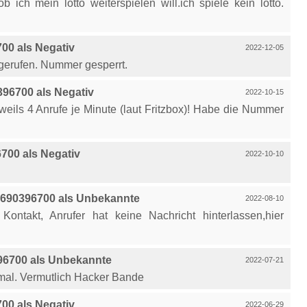
 ich mein lotto weiterspielen will.ich spiele kein lotto.
0 als Negativ
2022-12-05
gerufen. Nummer gesperrt.
96700 als Negativ
2022-10-15
weils 4 Anrufe je Minute (laut Fritzbox)! Habe die Nummer
00 als Negativ
2022-10-10
690396700 als Unbekannte
2022-08-10
ontakt, Anrufer hat keine Nachricht hinterlassen,hier
6700 als Unbekannte
2022-07-21
 mal. Vermutlich Hacker Bande
0 als Negativ
2022-06-29