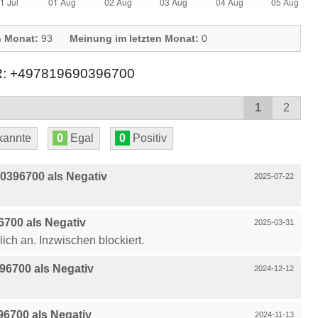
n Monat:
93
Meinung im letzten Monat:
0
+497819690396700
1
2
annte
0
Egal
0
Positiv
396700 als Negativ
2025-07-22
700 als Negativ
2025-03-31
lich an. Inzwischen blockiert.
6700 als Negativ
2024-12-12
6700 als Negativ
2024-11-13