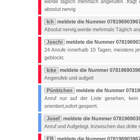
werde täglich mehrfach angerufen .fragt ob
absolut nervig
Ich
meldete die Nummer 0781969039670
Absolut nervig,werde mehrmals Täglich an
Joschi
meldete die Nummer 078196903
24 Anrufe innerhalb 10 Tagen, meistens je
geblockt.
Icke
meldete die Nummer 078196903967
Angerufeb und aufgelt
Pünktchen
meldete die Nummer 07819
Anruf nur auf der Liste gesehen, kein K
orientiert,sofort gesperrt.
Josef
meldete die Nummer 0781969039
Anruf und Aufgelegt. Inzwischen das dritte
EB
meldete die Nummer 0781969039670