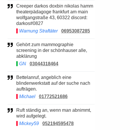
Creeper darkos doxbin nikolas hamm
theaterpädagoge frankfurt am main
wolfgangstraße 43, 60322 discord:
darkos#0827
Warnung Straftäter
06953087285
Gehört zum mammographie
screening in der schönhauser alle,
abklärung
GN
03044318464
Bettelanruf, angeblich eine
blindenwerkstatt auf der suche nach
aufträgen.
Michael
01772521686
Ruft ständig an, wenn man abnimmt,
wird aufgelegt.
Mickey59
052194595478