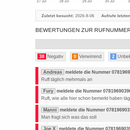
Zuletzt besucht:
2026-8-06
Aufrufe letzte
BEWERTUNGEN ZUR RUFNUMMER: 
38
Negativ
0
Verwirrend
2
Unbek
Andreas
meldete die Nummer 07819690
Ruft täglich mehrmals an
Fury
meldete die Nummer 07819690396
Ruft, wie alle hier schon bemerkt haben täg
Manni
meldete die Nummer 0781969039
Man fragt sich was das soll
Joe X
meldete die Nummer 0781969039