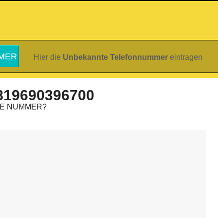
Hier die
Unbekannte Telefonnummer
eintragen
819690396700
IE NUMMER?