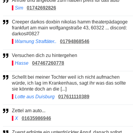
Anrufe und angebote zum halben preis für das auto
Sim
01742692826
Creeper darkos doxbin nikolas hamm theaterpädagoge
frankfurt am main wolfgangstraße 43, 60322 ... discord:
darkos#0827
Warnung Straftäter..
01794868546
Versuchen dich zu hintergehen
Hasse
047467260778
Schellt bei meiner Tochter weil ich nicht aufmachen
würde, ich lag im Krankenhaus, sagt ihr was das sollte
sie könnte doch an die [...]
Lotte aus Duisburg
017611110389
Zettel am auto...
X
01635986946
Zuerst erfolgte ein unterdrückter Anruf, danach sofort