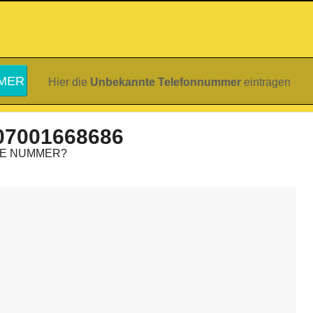
Hier die
Unbekannte Telefonnummer
eintragen
07001668686
IE NUMMER?