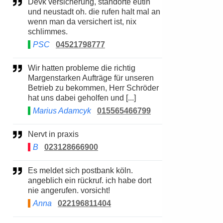
Devk versicherung, standorte eutin
und neustadt oh. die rufen halt mal an
wenn man da versichert ist, nix
schlimmes.
PSC
04521798777
Wir hatten probleme die richtig
Margenstarken Aufträge für unseren
Betrieb zu bekommen, Herr Schröder
hat uns dabei geholfen und [...]
Marius Adamcyk
015565466799
Nervt in praxis
B
023128666900
Es meldet sich postbank köln.
angeblich ein rückruf. ich habe dort
nie angerufen. vorsicht!
Anna
022196811404