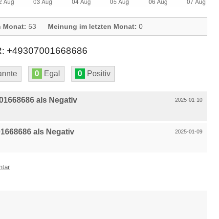
n Monat:
53
Meinung im letzten Monat:
0
+49307001668686
nnte
0
Egal
0
Positiv
1668686 als Negativ
2025-01-10
1668686 als Negativ
2025-01-09
ntar