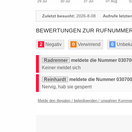
Zuletzt besucht:
2026-8-08
Aufrufe letzte
BEWERTUNGEN ZUR RUFNUMMER: 
2
Negativ
0
Verwirrend
0
Unbeka
Radrenner
meldete die Nummer 030700
Keiner meldet sich
Reinhardt
meldete die Nummer 030700
Nervig, hab sie gesperrt
Melde den illegalen / beleidigenden / unwahren Komme