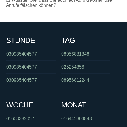
☖
Wussten Sie, dass Sie auch auf Adroid kostenlose
Anrufe fälschen können?
STUNDE
TAG
030985404577
08956881348
030985404577
025254356
030985404577
08956812244
WOCHE
MONAT
01603382057
016445304848