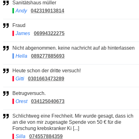
Sanitätshaus müller
Andy
042319013814
Fraud
James
06994322275
Nicht abgenommen. keine nachricht auf ab hinterlassen
Hella
089277885693
Heute schon der dritte versuch!
Gitti
0301663473289
Betrugversuch.
Orest
034125040673
Schlichtweg eine Frechheit. Mir wurde gesagt, dass ich
an die von mir zugesagte Spende von 50 € für die
Forschung krebskranker Ki [...]
Silla
074557884359