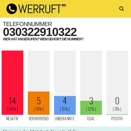
TELEFONNUMMER
030322910322
WER HAT ANGERUFEN? WEM GEHÖRT DIE NUMMER?