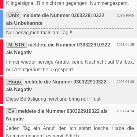
Klingelsignal. Bin nicht ran gegangen, Nummer gesperrt.
Unix
meldete die Nummer 030322910322
2023-10-05
als Unbekannte
Nur nervig,mehrmals am Tag !!
M. STR
meldete die Nummer 030322910322
2023-01-25
als Negativ
Immer wieder nervige Anrufe, keine Nachricht auf Mailbox,
nur Atemgeräusche -> gesperrt
Hugo
meldete die Nummer 030322910322
2022-04-08
als Negativ
Diese Belästigung nervt und bring nur Frust
Ev
meldete die Nummer 030322910322 als
2021-04-14
Negativ
Jeden Tag ein Anruf, den ich sofort lösche. Habe die
Nummer gesperrt, es nervt tödlich.