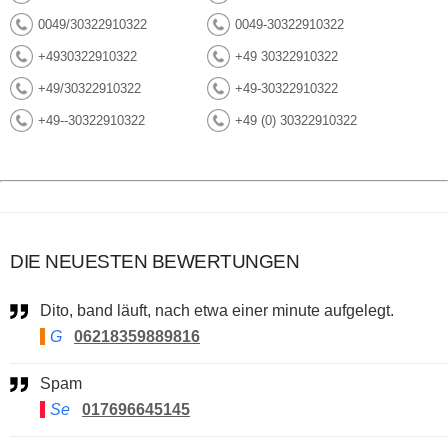
0049/30322910322
0049-30322910322
+4930322910322
+49 30322910322
+49/30322910322
+49-30322910322
+49--30322910322
+49 (0) 30322910322
DIE NEUESTEN BEWERTUNGEN
Dito, band läuft, nach etwa einer minute aufgelegt.
G
06218359889816
Spam
Se
017696645145