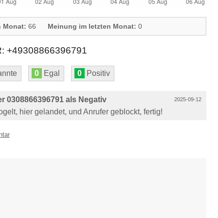
n Monat:
66
Meinung im letzten Monat:
0
+49308866396791
nnte
0
Egal
0
Positiv
r 0308866396791 als Negativ
2025-09-12
elt, hier gelandet, und Anrufer geblockt, fertig!
ntar