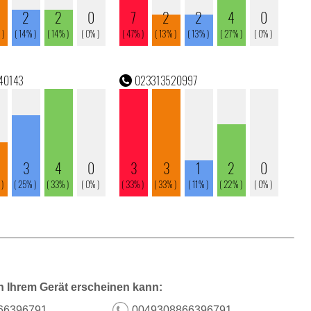
n Ihrem Gerät erscheinen kann:
66396791
0049308866396791