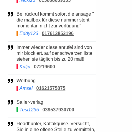
Nicki23
015888639135
Bei rückruf kommt sofort die ansage "
die mailbox für diese nummer steht
momentan nicht zur verfügung"
Eddy123
017613853196
Immer wieder diese anrufe! sind von
mir blockiert. auf der schwarzen liste
stehen sie täglich bis zu 20 mal!!
Katja
07219600
Werbung
Amsel
01621575875
Sailer-verlag
Test1235
039537930700
Headhunter, Kaltakquise. Versucht,
Sie in eine offene Stelle zu vermitteln,