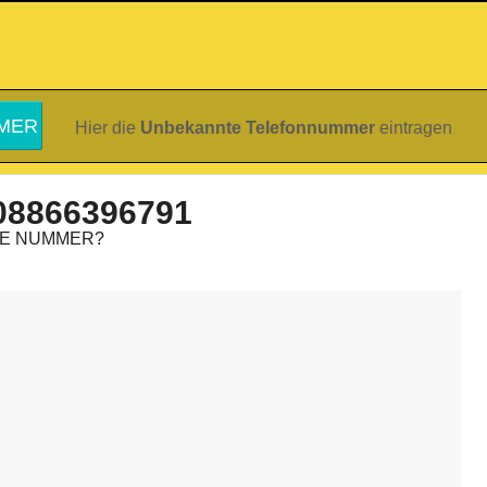
Hier die
Unbekannte Telefonnummer
eintragen
08866396791
IE NUMMER?