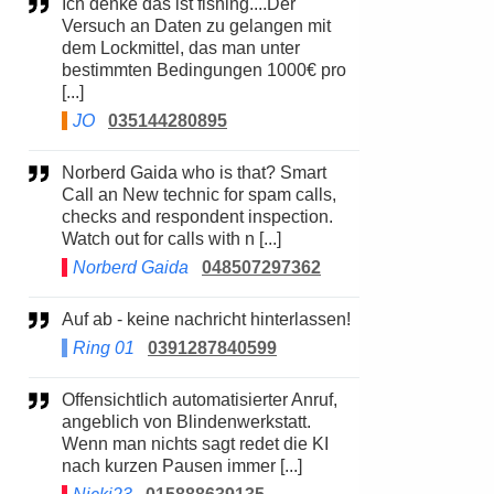
Ich denke das ist fishing....Der
Versuch an Daten zu gelangen mit
dem Lockmittel, das man unter
bestimmten Bedingungen 1000€ pro
[...]
JO
035144280895
Norberd Gaida who is that? Smart
Call an New technic for spam calls,
checks and respondent inspection.
Watch out for calls with n [...]
Norberd Gaida
048507297362
Auf ab - keine nachricht hinterlassen!
Ring 01
0391287840599
Offensichtlich automatisierter Anruf,
angeblich von Blindenwerkstatt.
Wenn man nichts sagt redet die KI
nach kurzen Pausen immer [...]