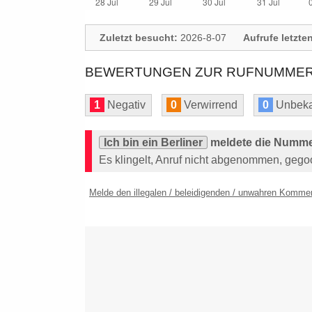
Zuletzt besucht:
2026-8-07
Aufrufe letzte
BEWERTUNGEN ZUR RUFNUMMER: 
1
Negativ
0
Verwirrend
0
Unbeka
Ich bin ein Berliner
meldete die Numme
Es klingelt, Anruf nicht abgenommen, gegoog
Melde den illegalen / beleidigenden / unwahren Komme