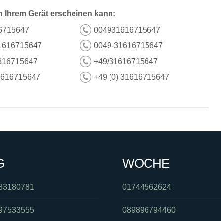
n Ihrem Gerät erscheinen kann:
6715647
004931616715647
1616715647
0049-31616715647
616715647
+49/31616715647
1616715647
+49 (0) 31616715647
G
WOCHE
83180781
01744562624
97533555
089896794460