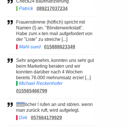
Check24 baufinanzierung
Patrick
089217037234
Frauenstimme (höflich) spricht mit
Namen (!) an. "Blindenwerkstatt".
Habe zum x-ten mail aufgefordert von
der "Liste" zu streiche [...]
Mahl-sued
015888623349
Sehr angenehm, konnten uns sehr gut
beim Marketing beraten und wir
konnten darüber nach 4 Wochen
bereits 76.000 mehrumsatz erziel [...]
Michael Reckenhofer
015565466799
*****
öcher ! rufen an und stören. wenn
man zurück ruft, wird aufgelegt.
Dirk
057664179929