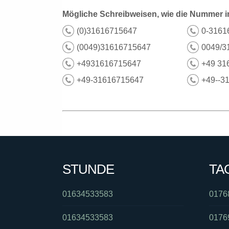
Mögliche Schreibweisen, wie die Nummer i
(0)31616715647
0-3161
(0049)31616715647
0049/3
+4931616715647
+49 31
+49-31616715647
+49--3
STUNDE
TA
01634533583
0176
01634533583
0176