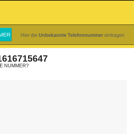
Hier die
Unbekannte Telefonnummer
eintragen
1616715647
IE NUMMER?