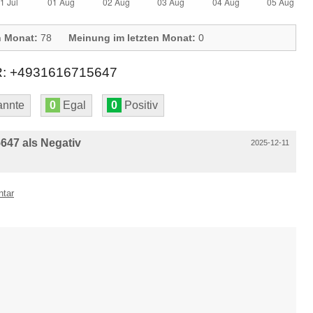
n Monat:
78
Meinung im letzten Monat:
0
+4931616715647
nnte
0
Egal
0
Positiv
47 als Negativ
2025-12-11
ntar