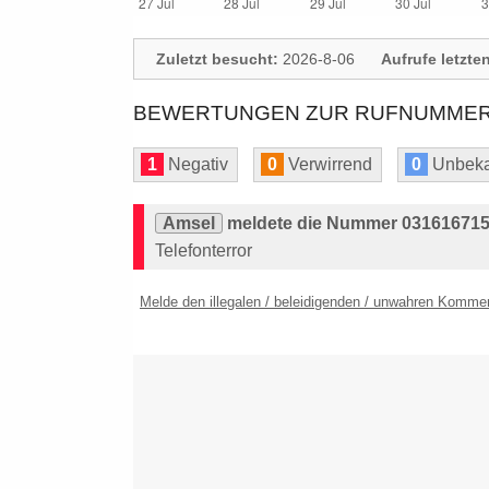
Zuletzt besucht:
2026-8-06
Aufrufe letzte
BEWERTUNGEN ZUR RUFNUMMER: 
1
Negativ
0
Verwirrend
0
Unbeka
Amsel
meldete die Nummer 0316167156
Telefonterror
Melde den illegalen / beleidigenden / unwahren Komme