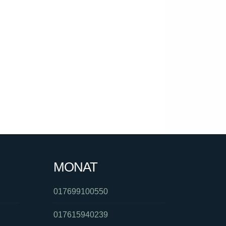
MONAT
017699100550
017615940239