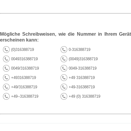
Mögliche Schreibweisen, wie die Nummer in Ihrem Gerät
erscheinen kann:
(0)316388719
0-316388719
0049316388719
(0049)316388719
0049/316388719
0049-316388719
+49316388719
+49 316388719
+49/316388719
+49-316388719
+49--316388719
+49 (0) 316388719