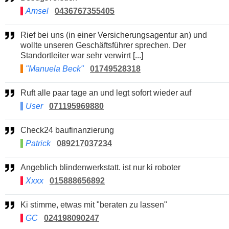
Amsel
0436767355405
Rief bei uns (in einer Versicherungsagentur an) und
wollte unseren Geschäftsführer sprechen. Der
Standortleiter war sehr verwirrt [...]
"Manuela Beck"
01749528318
Ruft alle paar tage an und legt sofort wieder auf
User
071195969880
Check24 baufinanzierung
Patrick
089217037234
Angeblich blindenwerkstatt. ist nur ki roboter
Xxxx
015888656892
Ki stimme, etwas mit "beraten zu lassen"
GC
024198090247