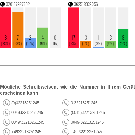
Mögliche Schreibweisen, wie die Nummer in Ihrem Gerät
erscheinen kann:
(0)32213251245
0-32213251245
004932213251245
(0049)32213251245
0049/32213251245
0049-32213251245
+4932213251245
+49 32213251245