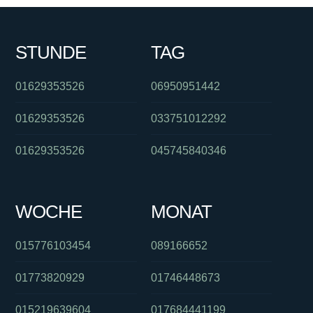
STUNDE
TAG
01629353526
06950951442
01629353526
033751012292
01629353526
045745840346
WOCHE
MONAT
015776103454
089166652
01773820929
01746448673
015219639604
017684441199