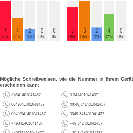
Mögliche Schreibweisen, wie die Nummer in Ihrem Gerät
erscheinen kann:
(0)341401041437
0-341401041437
0049341401041437
(0049)341401041437
0049/341401041437
0049-341401041437
+49341401041437
+49 341401041437
+49/341401041437
+49-341401041437