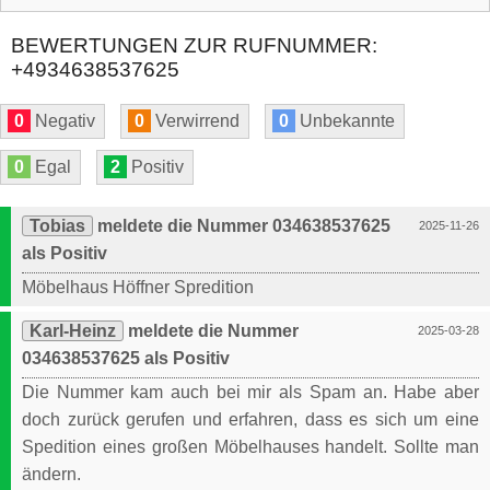
BEWERTUNGEN ZUR RUFNUMMER:
+4934638537625
0
Negativ
0
Verwirrend
0
Unbekannte
0
Egal
2
Positiv
Tobias
meldete die Nummer 034638537625
2025-11-26
als Positiv
Möbelhaus Höffner Spredition
Karl-Heinz
meldete die Nummer
2025-03-28
034638537625 als Positiv
Die Nummer kam auch bei mir als Spam an. Habe aber
doch zurück gerufen und erfahren, dass es sich um eine
Spedition eines großen Möbelhauses handelt. Sollte man
ändern.