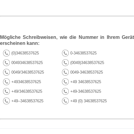
Mögliche Schreibweisen, wie die Nummer in Ihrem Gerät
erscheinen kann:
(0)34638537625
0-34638537625
004934638537625
(0049)34638537625
0049/34638537625
0049-34638537625
+4934638537625
+49 34638537625
+49/34638537625
+49-34638537625
+49--34638537625
+49 (0) 34638537625