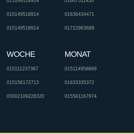
015149518914
01607511430
015149518914
01636434471
015149518914
01722963689
WOCHE
MONAT
015111237367
015114958669
015156172713
01633335372
03002109228320
015561167974