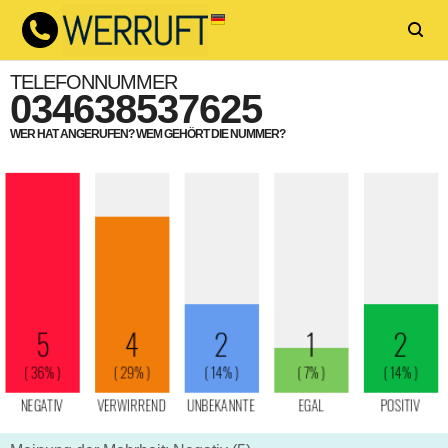
TELEFONNUMMER
034638537625
WER HAT ANGERUFEN? WEM GEHÖRT DIE NUMMER?