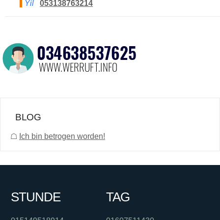
Yil
053138763214
BLOG
☖
Ich bin betrogen worden!
STUNDE
TAG