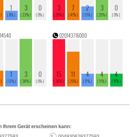
n Ihrem Gerät erscheinen kann:
9377593
004930629377593