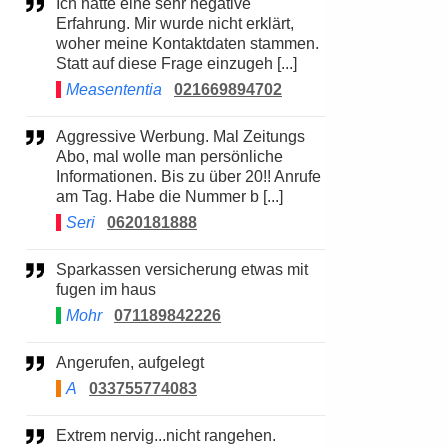
Ich hatte eine sehr negative
Erfahrung. Mir wurde nicht erklärt,
woher meine Kontaktdaten stammen.
Statt auf diese Frage einzugeh [...]
Measententia
021669894702
Aggressive Werbung. Mal Zeitungs
Abo, mal wolle man persönliche
Informationen. Bis zu über 20!! Anrufe
am Tag. Habe die Nummer b [...]
Seri
0620181888
Sparkassen versicherung etwas mit
fugen im haus
Mohr
071189842226
Angerufen, aufgelegt
A
033755774083
Extrem nervig...nicht rangehen.