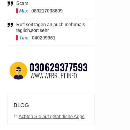
Scam
Max
089217038609
Ruft seit tagen an,auch mehrmals
täglich,sört sehr
Tina
040299961
BLOG
☖
Achten Sie auf gefährliche Apps