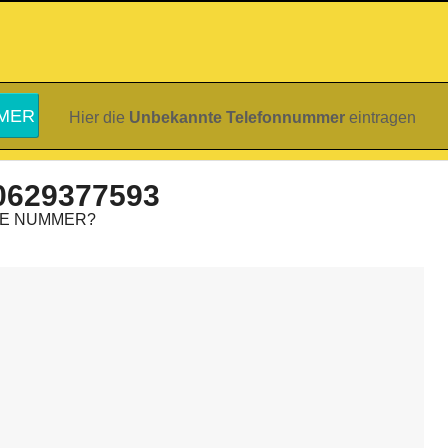
Hier die
Unbekannte Telefonnummer
eintragen
0629377593
IE NUMMER?