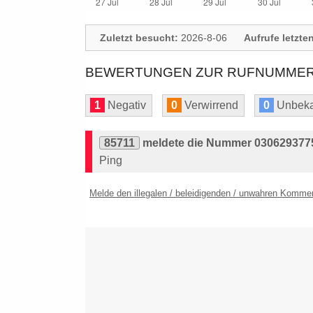
Zuletzt besucht:
2026-8-06
Aufrufe letzte
BEWERTUNGEN ZUR RUFNUMMER: 
1
Negativ
0
Verwirrend
0
Unbeka
85711
meldete die Nummer 0306293775
Ping
Melde den illegalen / beleidigenden / unwahren Komme