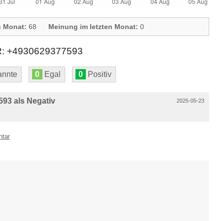
n Monat:
68
Meinung im letzten Monat:
0
+4930629377593
nnte
0
Egal
0
Positiv
93 als Negativ
2025-05-23
ntar