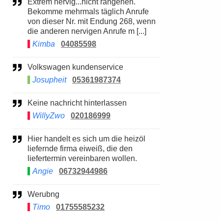
Extrem nervig...nicht rangehen.
Bekomme mehrmals täglich Anrufe
von dieser Nr. mit Endung 268, wenn
die anderen nervigen Anrufe m [...]
Kimba
04085598
Volkswagen kundenservice
Josupheit
05361987374
Keine nachricht hinterlassen
WillyZwo
020186999
Hier handelt es sich um die heizöl
liefernde firma eiweiß, die den
liefertermin vereinbaren wollen.
Angie
06732944986
Werubng
Timo
01755585232