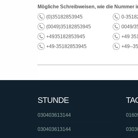
Mögliche Schreibweisen, wie die Nummer i
(0)35182853945
0-3518
(0049)35182853945
0049/3
+4935182853945
+49 35
+49-35182853945
+49--3
STUNDE
TA
030403613144
0160
030403613144
0303