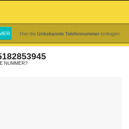
Hier die
Unbekannte Telefonnummer
eintragen
5182853945
IE NUMMER?