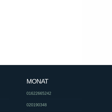
MONAT
01622665242
020190348