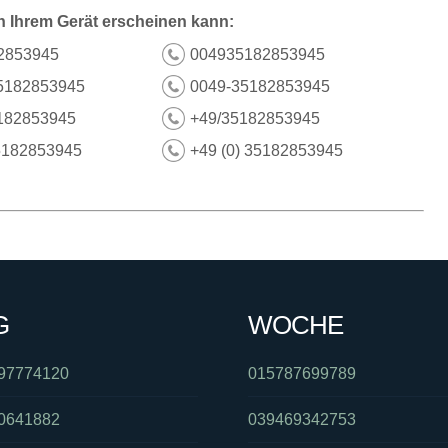
n Ihrem Gerät erscheinen kann:
2853945
004935182853945
5182853945
0049-35182853945
182853945
+49/35182853945
5182853945
+49 (0) 35182853945
G
WOCHE
97774120
015787699789
0641882
039469342753