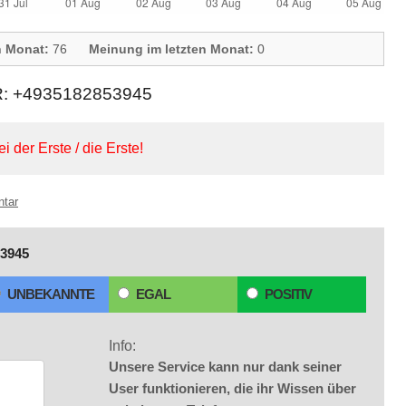
n Monat:
76
Meinung im letzten Monat:
0
+4935182853945
ei der Erste / die Erste!
ntar
3945
UNBEKANNTE
EGAL
POSITIV
Info:
Unsere Service kann nur dank seiner
User funktionieren, die ihr Wissen über