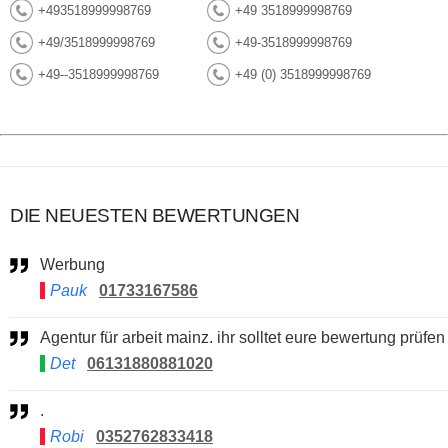
+493518999998769
+49 3518999998769
+49/3518999998769
+49-3518999998769
+49--3518999998769
+49 (0) 3518999998769
DIE NEUESTEN BEWERTUNGEN
Werbung
Pauk
01733167586
Agentur für arbeit mainz. ihr solltet eure bewertung prüfen
Det
06131880881020
.
Robi
0352762833418