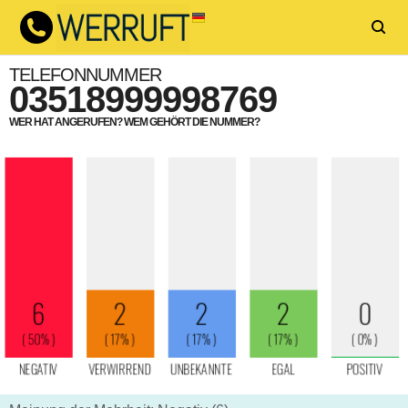
TELEFONNUMMER
03518999998769
WER HAT ANGERUFEN? WEM GEHÖRT DIE NUMMER?