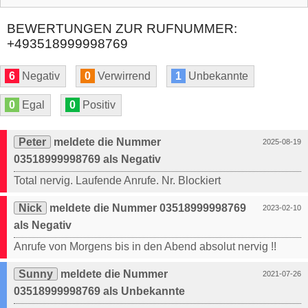
BEWERTUNGEN ZUR RUFNUMMER:
+493518999998769
6
Negativ
0
Verwirrend
1
Unbekannte
0
Egal
0
Positiv
Peter
meldete die Nummer
2025-08-19
03518999998769 als Negativ
Total nervig. Laufende Anrufe. Nr. Blockiert
Nick
meldete die Nummer 03518999998769
2023-02-10
als Negativ
Anrufe von Morgens bis in den Abend absolut nervig !!
Sunny
meldete die Nummer
2021-07-26
03518999998769 als Unbekannte