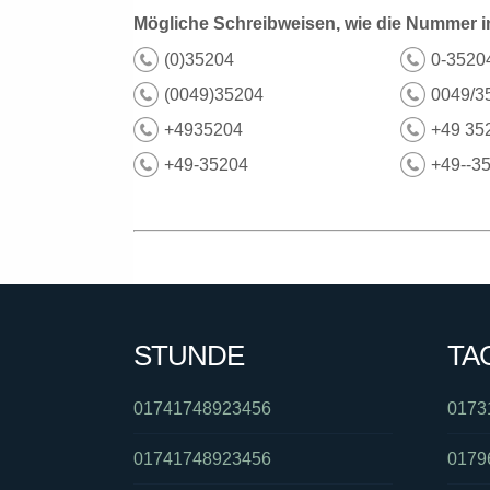
Mögliche Schreibweisen, wie die Nummer i
(0)35204
0-3520
(0049)35204
0049/3
+4935204
+49 35
+49-35204
+49--3
STUNDE
TA
01741748923456
0173
01741748923456
0179