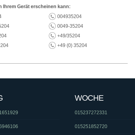
n Ihrem Gerät erscheinen kann:
4
004935204
5204
0049-35204
204
+49/35204
5204
+49 (0) 35204
G
WOCHE
1651929
015237272331
6946106
015251852720