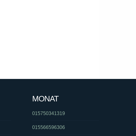
MONAT
015750341319
015566596306