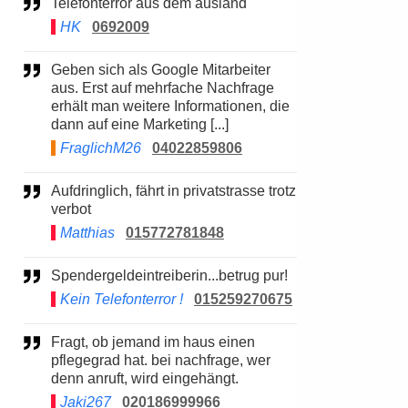
Telefonterror aus dem ausland
HK
0692009
Geben sich als Google Mitarbeiter
aus. Erst auf mehrfache Nachfrage
erhält man weitere Informationen, die
dann auf eine Marketing [...]
FraglichM26
04022859806
Aufdringlich, fährt in privatstrasse trotz
verbot
Matthias
015772781848
Spendergeldeintreiberin...betrug pur!
Kein Telefonterror !
015259270675
Fragt, ob jemand im haus einen
pflegegrad hat. bei nachfrage, wer
denn anruft, wird eingehängt.
Jaki267
020186999966