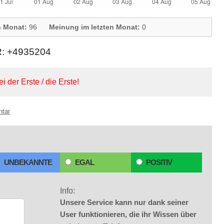
n Monat:
96
Meinung im letzten Monat:
0
 +4935204
ei der Erste / die Erste!
ntar
UNBEKANNTE
EGAL
POSITIV
Info:
Unsere Service kann nur dank seiner
User funktionieren, die ihr Wissen über