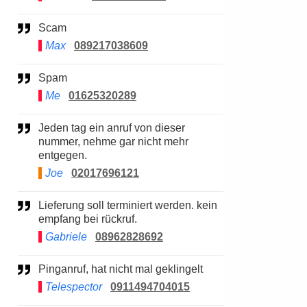
Scam
Max
089217038609
Spam
Me
01625320289
Jeden tag ein anruf von dieser
nummer, nehme gar nicht mehr
entgegen.
Joe
02017696121
Lieferung soll terminiert werden. kein
empfang bei rückruf.
Gabriele
08962828692
Pinganruf, hat nicht mal geklingelt
Telespector
0911494704015