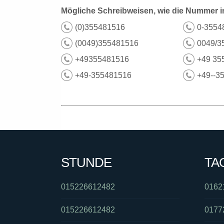
Mögliche Schreibweisen, wie die Nummer i
(0)355481516
0-3554
(0049)355481516
0049/3
+49355481516
+49 35
+49-355481516
+49--3
STUNDE
TA
015226612482
0162
015226612482
0177