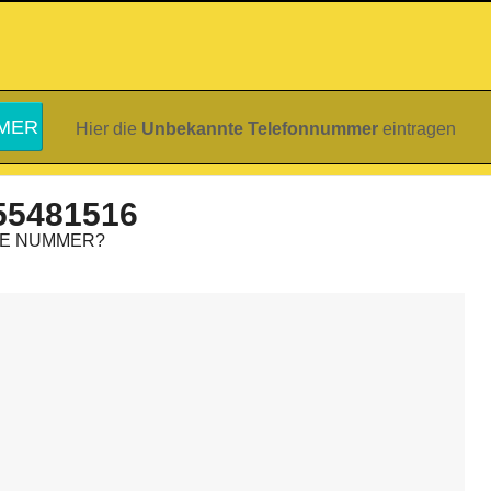
Hier die
Unbekannte Telefonnummer
eintragen
55481516
IE NUMMER?