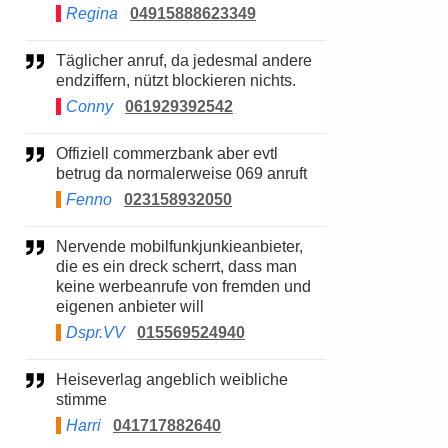
Regina
04915888623349
Täglicher anruf, da jedesmal andere
endziffern, nützt blockieren nichts.
Conny
061929392542
Offiziell commerzbank aber evtl
betrug da normalerweise 069 anruft
Fenno
023158932050
Nervende mobilfunkjunkieanbieter,
die es ein dreck scherrt, dass man
keine werbeanrufe von fremden und
eigenen anbieter will
Dspr.VV
015569524940
Heiseverlag angeblich weibliche
stimme
Harri
041717882640