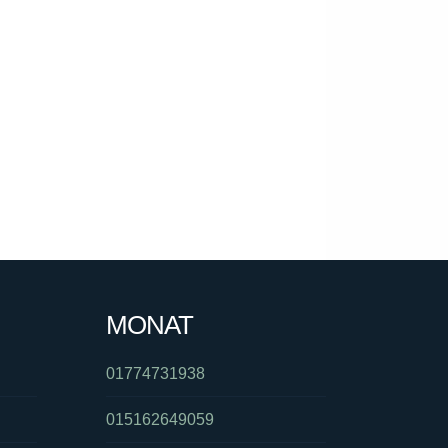
MONAT
01774731938
015162649059