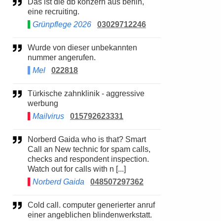
Das ist die db konzern aus berlin,
eine recruiting.
Grünpflege 2026
03029712246
Wurde von dieser unbekannten
nummer angerufen.
Mel
022818
Türkische zahnklinik - aggressive
werbung
Mailvirus
015792623331
Norberd Gaida who is that? Smart
Call an New technic for spam calls,
checks and respondent inspection.
Watch out for calls with n [...]
Norberd Gaida
048507297362
Cold call. computer generierter anruf
einer angeblichen blindenwerkstatt.