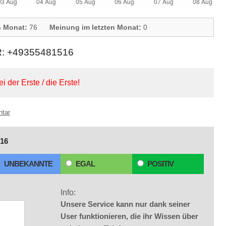
n Monat:
76
Meinung im letzten Monat:
0
 +49355481516
ei der Erste / die Erste!
ntar
16
UNBEKANNTE
EGAL
POSITIV
Info:
Unsere Service kann nur dank seiner
User funktionieren, die ihr Wissen über