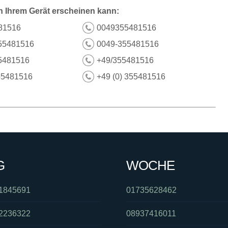
n Ihrem Gerät erscheinen kann:
81516
0049355481516
55481516
0049-355481516
5481516
+49/355481516
55481516
+49 (0) 355481516
G
WOCHE
1845691
01735628462
2236322
08937416011