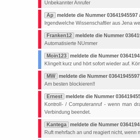
Unbekannter Anrufer
Ap
meldete die Nummer 03641945597 a
Irgendwelche Wissenschaftler aus Jena w
Franken12
meldete die Nummer 036419
Automatisierte NUmmer
Moin123
meldete die Nummer 0364194
Klingelt kurz und hört sofort wieder auf. K
MW
meldete die Nummer 03641945597 
Am besten blockieren!!
Ernest
meldete die Nummer 036419455
Kontroll- / Computeranruf - wenn man dr
Verbindung beendet.
Kantega
meldete die Nummer 03641945
Ruft mehrfach an und reagiert nicht, wenn