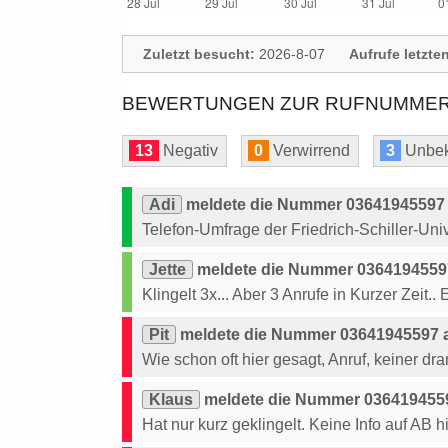
Zuletzt besucht:
2026-8-07
Aufrufe letzte
BEWERTUNGEN ZUR RUFNUMMER:
13
Negativ
0
Verwirrend
3
Unbek
Adi
meldete die Nummer 03641945597 a
Telefon-Umfrage der Friedrich-Schiller-Univ
Jette
meldete die Nummer 03641945597
Klingelt 3x... Aber 3 Anrufe in Kurzer Zeit..
Pit
meldete die Nummer 03641945597 a
Wie schon oft hier gesagt, Anruf, keiner dra
Klaus
meldete die Nummer 0364194559
Hat nur kurz geklingelt. Keine Info auf AB h