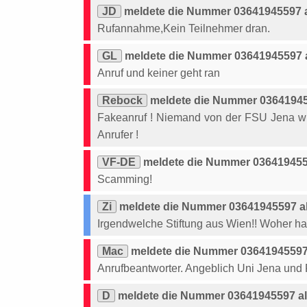
JD
meldete die Nummer 03641945597 a
Rufannahme,Kein Teilnehmer dran.
GL
meldete die Nummer 03641945597 a
Anruf und keiner geht ran
Rebock
meldete die Nummer 03641945
Fakeanruf ! Niemand von der FSU Jena w
Anrufer !
VF-DE
meldete die Nummer 0364194559
Scamming!
Zi
meldete die Nummer 03641945597 a
Irgendwelche Stiftung aus Wien!! Woher 
Mac
meldete die Nummer 03641945597 
Anrufbeantworter. Angeblich Uni Jena und F
D
meldete die Nummer 03641945597 al