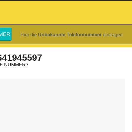
Hier die
Unbekannte Telefonnummer
eintragen
641945597
IE NUMMER?