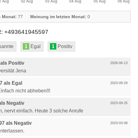
n Monat:
77
Meinung im letzten Monat:
0
 +493641945597
annte
1
Egal
1
Positiv
ls Positiv
2026-06-13
ersität Jena
 als Egal
2023-09-29
 Einfach nicht abheben!!!
ls Negativ
2023-09-25
n, nervt einfach. Heute 3 solche Anrufe
7 als Negativ
2023-03-08
interlassen.