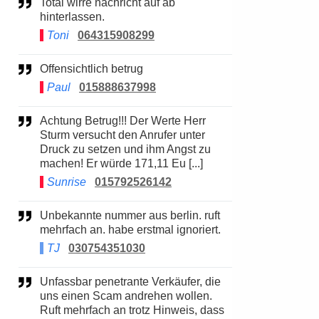
Total wirre nachricht auf ab
hinterlassen.
Toni
064315908299
Offensichtlich betrug
Paul
015888637998
Achtung Betrug!!! Der Werte Herr
Sturm versucht den Anrufer unter
Druck zu setzen und ihm Angst zu
machen! Er würde 171,11 Eu [...]
Sunrise
015792526142
Unbekannte nummer aus berlin. ruft
mehrfach an. habe erstmal ignoriert.
TJ
030754351030
Unfassbar penetrante Verkäufer, die
uns einen Scam andrehen wollen.
Ruft mehrfach an trotz Hinweis, dass