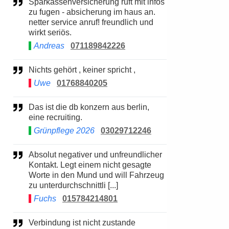
Sparkassenversicherung ruft mit infos
zu fugen - absicherung im haus an.
netter service anruf! freundlich und
wirkt seriös.
Andreas
071189842226
Nichts gehört , keiner spricht ,
Uwe
01768840205
Das ist die db konzern aus berlin,
eine recruiting.
Grünpflege 2026
03029712246
Absolut negativer und unfreundlicher
Kontakt. Legt einem nicht gesagte
Worte in den Mund und will Fahrzeug
zu unterdurchschnittli [...]
Fuchs
015784214801
Verbindung ist nicht zustande