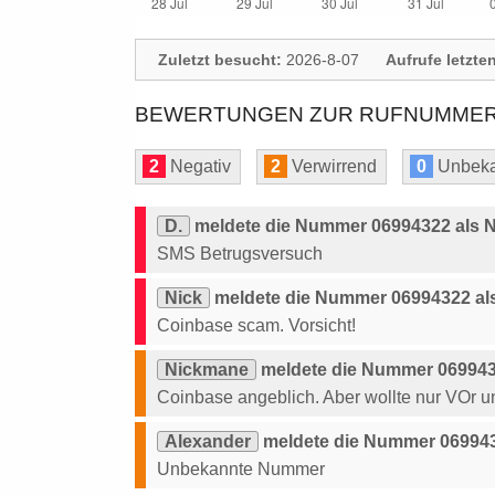
Zuletzt besucht:
2026-8-07
Aufrufe letzte
BEWERTUNGEN ZUR RUFNUMMER:
2
Negativ
2
Verwirrend
0
Unbeka
D.
meldete die Nummer 06994322 als N
SMS Betrugsversuch
Nick
meldete die Nummer 06994322 als
Coinbase scam. Vorsicht!
Nickmane
meldete die Nummer 0699432
Coinbase angeblich. Aber wollte nur VOr 
Alexander
meldete die Nummer 069943
Unbekannte Nummer