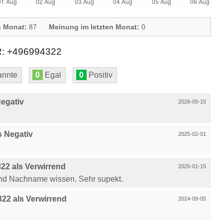
n Monat:
87
Meinung im letzten Monat:
0
 +496994322
nnte
0
Egal
0
Positiv
egativ
2026-05-15
 Negativ
2025-02-01
2 als Verwirrend
2025-01-15
und Nachname wissen. Sehr supekt.
22 als Verwirrend
2024-09-05