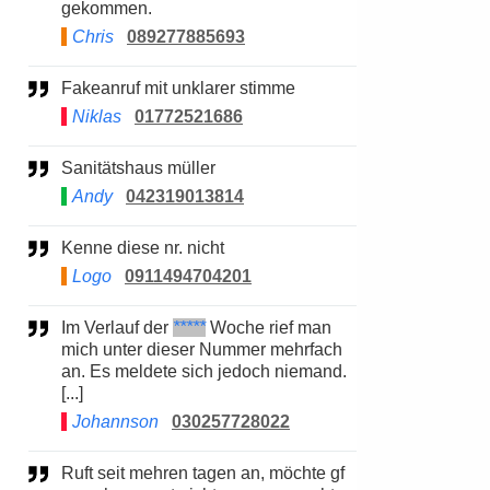
gekommen.
Chris
089277885693
Fakeanruf mit unklarer stimme
Niklas
01772521686
Sanitätshaus müller
Andy
042319013814
Kenne diese nr. nicht
Logo
0911494704201
Im Verlauf der
*****
Woche rief man
mich unter dieser Nummer mehrfach
an. Es meldete sich jedoch niemand.
[...]
Johannson
030257728022
Ruft seit mehren tagen an, möchte gf