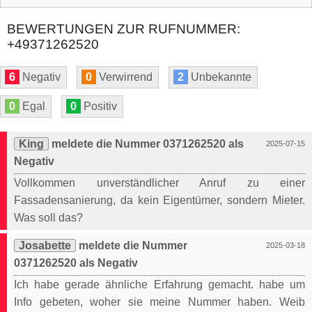
BEWERTUNGEN ZUR RUFNUMMER:
+49371262520
6
Negativ
0
Verwirrend
2
Unbekannte
0
Egal
0
Positiv
King
meldete die Nummer 0371262520 als
2025-07-15
Negativ
Vollkommen unverständlicher Anruf zu einer
Fassadensanierung, da kein Eigentümer, sondern Mieter.
Was soll das?
Josabette
meldete die Nummer
2025-03-18
0371262520 als Negativ
Ich habe gerade ähnliche Erfahrung gemacht. habe um
Info gebeten, woher sie meine Nummer haben. Weib