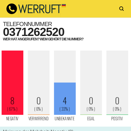
TELEFONNUMMER
0371262520
WER HAT ANGERUFEN? WEM GEHÖRT DIE NUMMER?