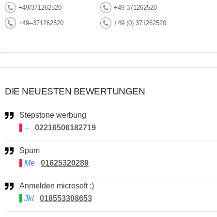
+49/371262520
+49-371262520
+49--371262520
+49 (0) 371262520
DIE NEUESTEN BEWERTUNGEN
Stepstone werbung
--
02216506182719
Spam
Me
01625320289
Anmelden microsoft :)
Jkl
018553308653