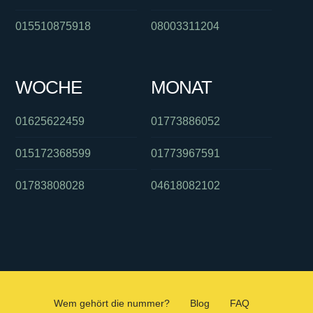
015510875918
08003311204
WOCHE
MONAT
01625622459
01773886052
015172368599
01773967591
01783808028
04618082102
Wem gehört die nummer?
Blog
FAQ