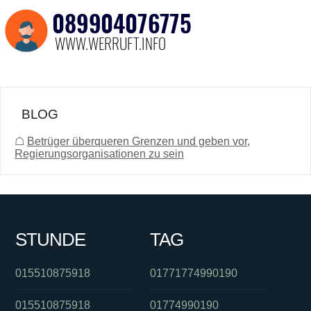
BLOG
☖
Betrüger überqueren Grenzen und geben vor,
Regierungsorganisationen zu sein
STUNDE
TAG
015510875918
01771774990190
015510875918
01774990190