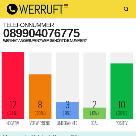
TELEFONNUMMER
089904076775
WER HAT ANGERUFEN? WEM GEHÖRT DIE NUMMER?