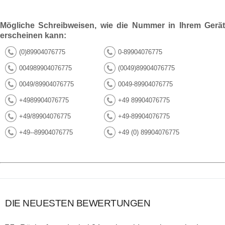
Mögliche Schreibweisen, wie die Nummer in Ihrem Gerät
erscheinen kann:
(0)89904076775
0-89904076775
004989904076775
(0049)89904076775
0049/89904076775
0049-89904076775
+4989904076775
+49 89904076775
+49/89904076775
+49-89904076775
+49--89904076775
+49 (0) 89904076775
DIE NEUESTEN BEWERTUNGEN