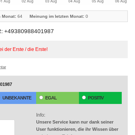
n Monat:
64
Meinung im letzten Monat:
0
+49380988401987
ei der Erste / die Erste!
ntar
01987
UNBEKANNTE
EGAL
POSITIV
Info:
Unsere Service kann nur dank seiner
User funktionieren, die ihr Wissen über