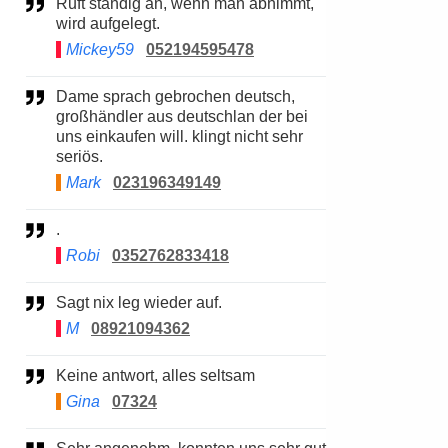
Ruft ständig an, wenn man abnimmt,
wird aufgelegt.
Mickey59
052194595478
Dame sprach gebrochen deutsch,
großhändler aus deutschlan der bei
uns einkaufen will. klingt nicht sehr
seriös.
Mark
023196349149
.
Robi
0352762833418
Sagt nix leg wieder auf.
M
08921094362
Keine antwort, alles seltsam
Gina
07324