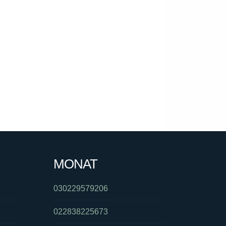
MONAT
030229579206
022838225673