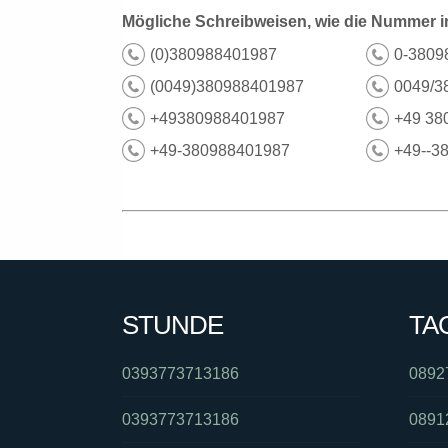
Mögliche Schreibweisen, wie die Nummer i
(0)380988401987
0-3809
(0049)380988401987
0049/3
+49380988401987
+49 38
+49-380988401987
+49--3
STUNDE
TA
0393773713186
0892
0393773713186
0891