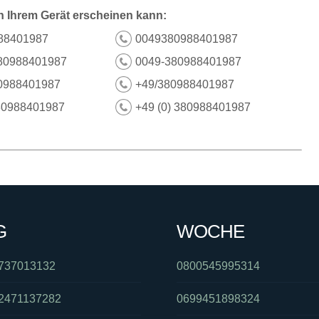
n Ihrem Gerät erscheinen kann:
88401987
0049380988401987
80988401987
0049-380988401987
0988401987
+49/380988401987
80988401987
+49 (0) 380988401987
G
WOCHE
737013132
0800545995314
2471137282
0699451898324