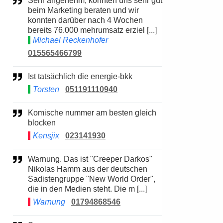
Sehr angenehm, konnten uns sehr gut
beim Marketing beraten und wir
konnten darüber nach 4 Wochen
bereits 76.000 mehrumsatz erziel [...]
Michael Reckenhofer
015565466799
Ist tatsächlich die energie-bkk
Torsten
051191110940
Komische nummer am besten gleich
blocken
Kensjix
023141930
Warnung. Das ist "Creeper Darkos"
Nikolas Hamm aus der deutschen
Sadistengruppe "New World Order",
die in den Medien steht. Die m [...]
Warnung
01794868546