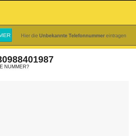
Hier die
Unbekannte Telefonnummer
eintragen
80988401987
IE NUMMER?