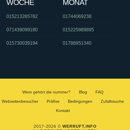
WOCHE
MONAT
015213265782
01744069238
071439099180
015225989895
015730039194
01788951340
Wem gehört die nummer?
Blog
FAQ
Webseitenbesucher
Präfixe
Bedingungen
Zufallssuche
Kontakt
2017-2026 ©
WERRUFT.INFO