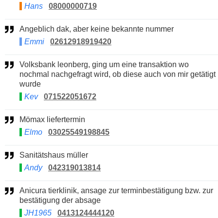
Hans
08000000719
Angeblich dak, aber keine bekannte nummer
Emmi
02612918919420
Volksbank leonberg, ging um eine transaktion wo
nochmal nachgefragt wird, ob diese auch von mir getätigt
wurde
Kev
071522051672
Mömax liefertermin
Elmo
03025549198845
Sanitätshaus müller
Andy
042319013814
Anicura tierklinik, ansage zur terminbestätigung bzw. zur
bestätigung der absage
JH1965
0413124444120