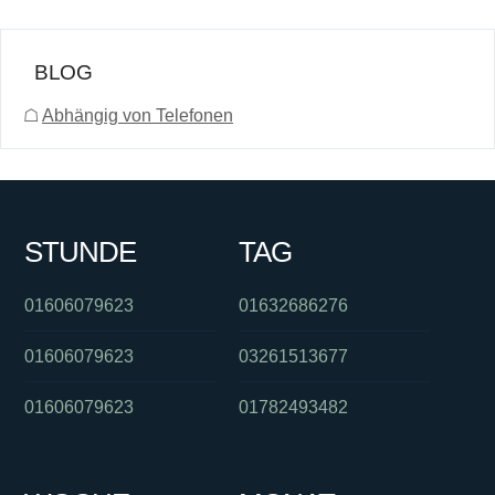
BLOG
☖
Abhängig von Telefonen
STUNDE
TAG
01606079623
01632686276
01606079623
03261513677
01606079623
01782493482