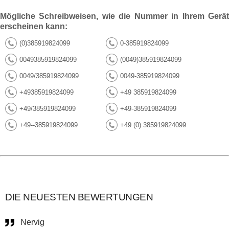
Mögliche Schreibweisen, wie die Nummer in Ihrem Gerät
erscheinen kann:
(0)385919824099
0-385919824099
0049385919824099
(0049)385919824099
0049/385919824099
0049-385919824099
+49385919824099
+49 385919824099
+49/385919824099
+49-385919824099
+49--385919824099
+49 (0) 385919824099
DIE NEUESTEN BEWERTUNGEN
Nervig