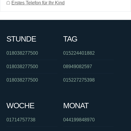
☖
Erstes Telefon für Ihr Kind
STUNDE
TAG
018038277500
015224401882
018038277500
08949082597
018038277500
015227275398
WOCHE
MONAT
01714757738
044199848970