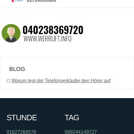
BLOG
☖
Warum legt der Telefonverkäufer den Hörer auf
STUNDE
TAG
01627268578
089244149727