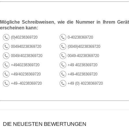
Mögliche Schreibweisen, wie die Nummer in Ihrem Gerät
erscheinen kann:
(0)40238369720
0-40238369720
004940238369720
(0049)40238369720
0049/40238369720
0049-40238369720
+4940238369720
+49 40238369720
+49/40238369720
+49-40238369720
+49--40238369720
+49 (0) 40238369720
DIE NEUESTEN BEWERTUNGEN