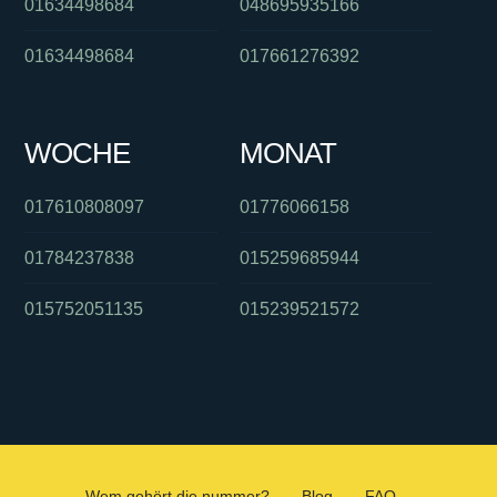
01634498684
048695935166
01634498684
017661276392
WOCHE
MONAT
017610808097
01776066158
01784237838
015259685944
015752051135
015239521572
Wem gehört die nummer?
Blog
FAQ