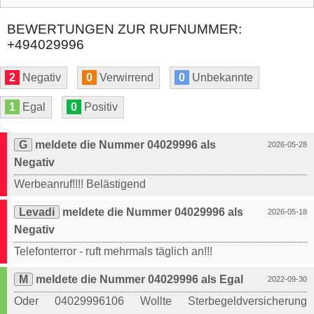
BEWERTUNGEN ZUR RUFNUMMER:
+494029996
2
Negativ
0
Verwirrend
0
Unbekannte
1
Egal
0
Positiv
G
meldete die Nummer 04029996 als
2026-05-28
Negativ
Werbeanruf!!!! Belästigend
Levadi
meldete die Nummer 04029996 als
2026-05-18
Negativ
Telefonterror - ruft mehrmals täglich an!!!
M
meldete die Nummer 04029996 als Egal
2022-09-30
Oder 04029996106 Wollte Sterbegeldversicherung