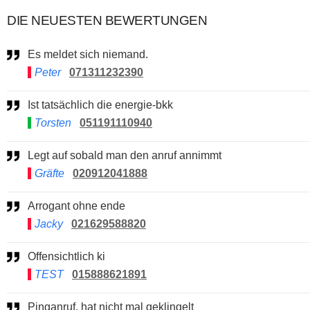
DIE NEUESTEN BEWERTUNGEN
Es meldet sich niemand.
Peter
071311232390
Ist tatsächlich die energie-bkk
Torsten
051191110940
Legt auf sobald man den anruf annimmt
Gräfte
020912041888
Arrogant ohne ende
Jacky
021629588820
Offensichtlich ki
TEST
015888621891
Pinganruf, hat nicht mal geklingelt