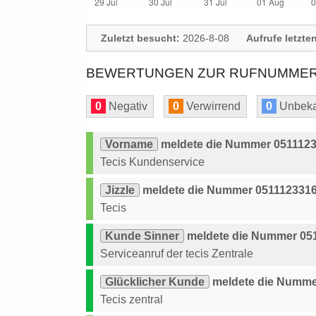
Zuletzt besucht:
2026-8-08
Aufrufe letzte
BEWERTUNGEN ZUR RUFNUMMER: 
0
Negativ
0
Verwirrend
0
Unbeka
Vorname
meldete die Nummer 0511123
Tecis Kundenservice
Jizzle
meldete die Nummer 0511123316
Tecis
Kunde Sinner
meldete die Nummer 051
Serviceanruf der tecis Zentrale
Glücklicher Kunde
meldete die Nummer
Tecis zentral