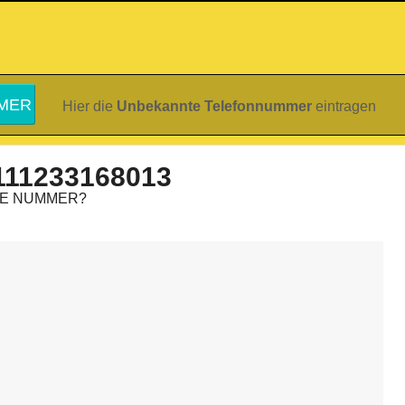
Hier die
Unbekannte Telefonnummer
eintragen
111233168013
IE NUMMER?