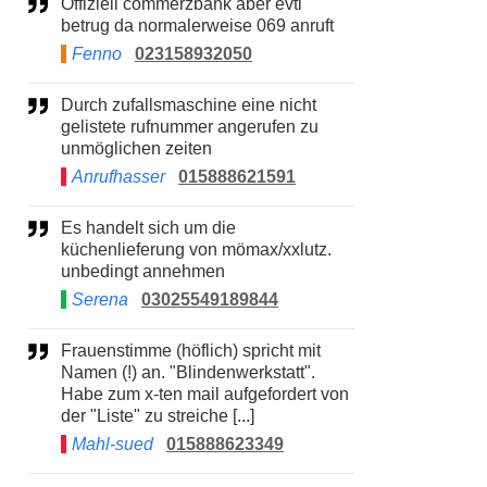
Offiziell commerzbank aber evtl
betrug da normalerweise 069 anruft
Fenno
023158932050
Durch zufallsmaschine eine nicht
gelistete rufnummer angerufen zu
unmöglichen zeiten
Anrufhasser
015888621591
Es handelt sich um die
küchenlieferung von mömax/xxlutz.
unbedingt annehmen
Serena
03025549189844
Frauenstimme (höflich) spricht mit
Namen (!) an. "Blindenwerkstatt".
Habe zum x-ten mail aufgefordert von
der "Liste" zu streiche [...]
Mahl-sued
015888623349