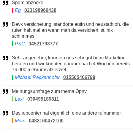
Spam abzocke
Eg
023198966438
Devk versicherung, standorte eutin und neustadt oh. die
rufen halt mal an wenn man da versichert ist, nix
schlimmes.
PSC
04521798777
Sehr angenehm, konnten uns sehr gut beim Marketing
beraten und wir konnten darüber nach 4 Wochen bereits
76.000 mehrumsatz erziel [...]
Michael Reckenhofer
015565466799
Meinungsumfrage zum thema Öpnv
Lexi
030499189811
Das jobcenter hat eigentlich eine andere rufnummer.
Marc
0482160472100