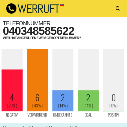
TELEFONNUMMER
040348585622
WER HAT ANGERUFEN? WEM GEHÖRT DIE NUMMER?