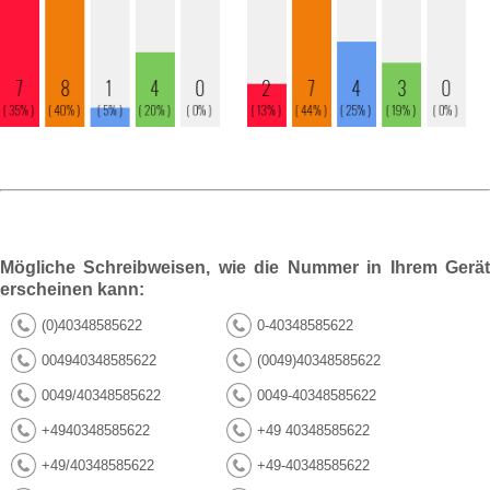
Mögliche Schreibweisen, wie die Nummer in Ihrem Gerät
erscheinen kann:
(0)40348585622
0-40348585622
004940348585622
(0049)40348585622
0049/40348585622
0049-40348585622
+4940348585622
+49 40348585622
+49/40348585622
+49-40348585622