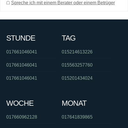
☖
Spreche ich mit einem Berater oder einem Betrüger
STUNDE
TAG
017661046041
015214613226
017661046041
015563257760
017661046041
015201434024
WOCHE
MONAT
017660962128
017641839865