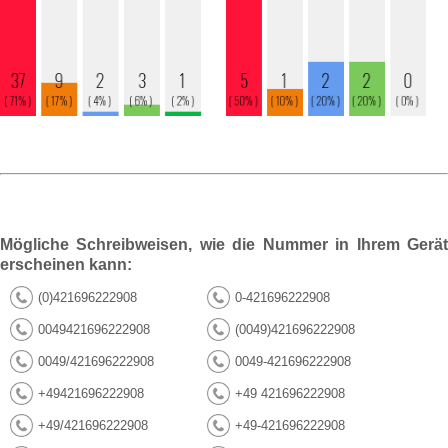
Mögliche Schreibweisen, wie die Nummer in Ihrem Gerät
erscheinen kann:
(0)421696222908
0-421696222908
0049421696222908
(0049)421696222908
0049/421696222908
0049-421696222908
+49421696222908
+49 421696222908
+49/421696222908
+49-421696222908