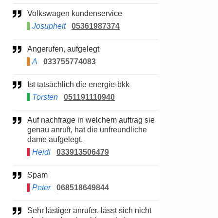
Volkswagen kundenservice
Josupheit
05361987374
Angerufen, aufgelegt
A
033755774083
Ist tatsächlich die energie-bkk
Torsten
051191110940
Auf nachfrage in welchem auftrag sie
genau anruft, hat die unfreundliche
dame aufgelegt.
Heidi
033913506479
Spam
Peter
068518649844
Sehr lästiger anrufer. lässt sich nicht