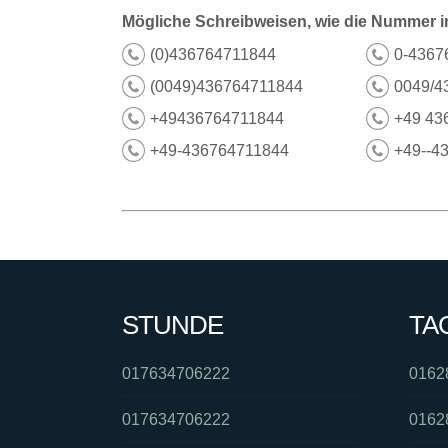
Mögliche Schreibweisen, wie die Nummer i
(0)436764711844
0-4367
(0049)436764711844
0049/4
+49436764711844
+49 43
+49-436764711844
+49--4
STUNDE
TA
017634706222
0162
017634706222
0162