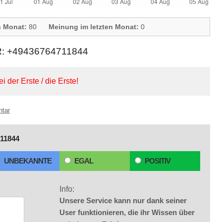
n Monat:
80
Meinung im letzten Monat:
0
+49436764711844
ei der Erste / die Erste!
ntar
11844
UNBEKANNTE
EGAL
POSITIV
Info:
Unsere Service kann nur dank seiner
User funktionieren, die ihr Wissen über