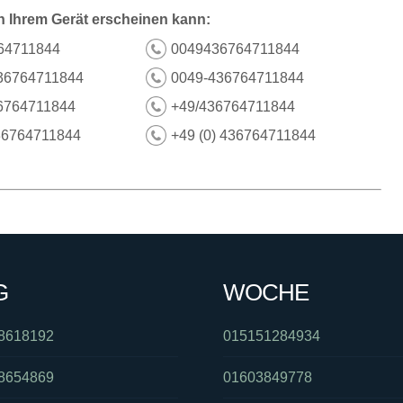
n Ihrem Gerät erscheinen kann:
64711844
0049436764711844
36764711844
0049-436764711844
6764711844
+49/436764711844
36764711844
+49 (0) 436764711844
G
WOCHE
8618192
015151284934
8654869
01603849778