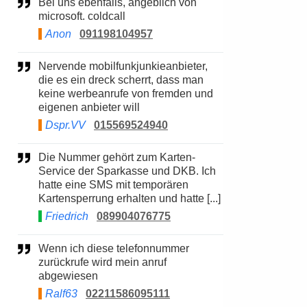
Bei uns ebenfalls, angeblich von
microsoft. coldcall
Anon
091198104957
Nervende mobilfunkjunkieanbieter,
die es ein dreck scherrt, dass man
keine werbeanrufe von fremden und
eigenen anbieter will
Dspr.VV
015569524940
Die Nummer gehört zum Karten-
Service der Sparkasse und DKB. Ich
hatte eine SMS mit temporären
Kartensperrung erhalten und hatte [...]
Friedrich
089904076775
Wenn ich diese telefonnummer
zurückrufe wird mein anruf
abgewiesen
Ralf63
02211586095111