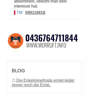
abwimmeln, obwohl man kein
interesse hat.
TM
099118818
BLOG
☖
Die Enkelinmethode erntet leider
immer noch die Ernte.