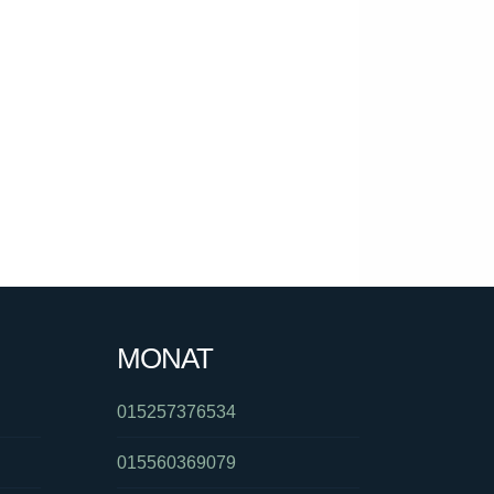
MONAT
015257376534
015560369079