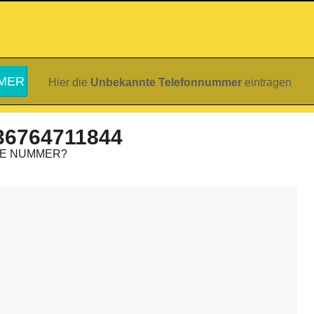
Hier die
Unbekannte Telefonnummer
eintragen
36764711844
IE NUMMER?