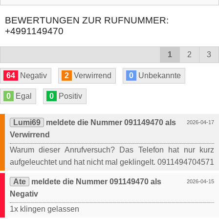
BEWERTUNGEN ZUR RUFNUMMER:
+4991149470
1
2
3
64
Negativ
2
Verwirrend
0
Unbekannte
0
Egal
0
Positiv
Lumi69
meldete die Nummer 091149470 als
2026-04-17
Verwirrend
Warum dieser Anrufversuch? Das Telefon hat nur kurz
aufgeleuchtet und hat nicht mal geklingelt. 0911494704571
Ate
meldete die Nummer 091149470 als
2026-04-15
Negativ
1x klingen gelassen