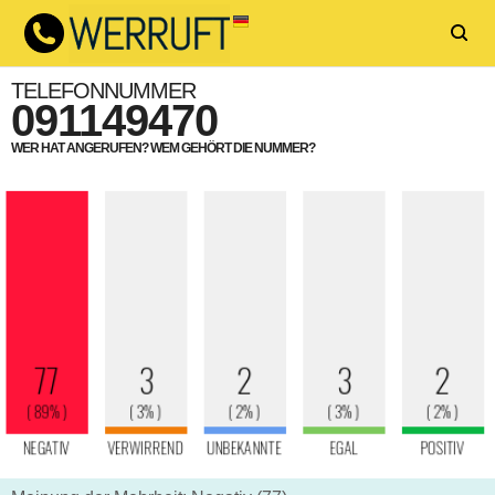
TELEFONNUMMER
091149470
WER HAT ANGERUFEN? WEM GEHÖRT DIE NUMMER?