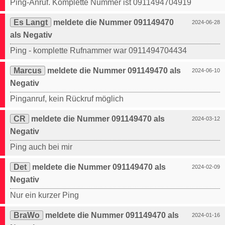
Ping-Anruf. Komplette Nummer ist 0911494704919
Es Langt
meldete die Nummer 091149470
2024-06-28
als Negativ
Ping - komplette Rufnammer war 0911494704434
Marcus
meldete die Nummer 091149470 als
2024-06-10
Negativ
Pinganruf, kein Rückruf möglich
CR
meldete die Nummer 091149470 als
2024-03-12
Negativ
Ping auch bei mir
Det
meldete die Nummer 091149470 als
2024-02-09
Negativ
Nur ein kurzer Ping
BraWo
meldete die Nummer 091149470 als
2024-01-16