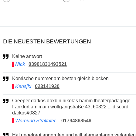
DIE NEUESTEN BEWERTUNGEN
Keine antwort
Nick
03901831493521
Komische nummer am besten gleich blocken
Kensjix
023141930
Creeper darkos doxbin nikolas hamm theaterpädagoge
frankfurt am main wolfgangstraße 43, 60322 ... discord:
darkos#0827
Warnung Straftäter..
01794868546
Hat ungefragt angerufen und will alarmanlagen verkaufen