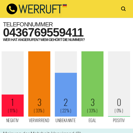
TELEFONNUMMER
0436769559411
WER HAT ANGERUFEN? WEM GEHÖRT DIE NUMMER?