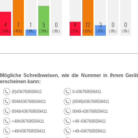
Mögliche Schreibweisen, wie die Nummer in Ihrem Gerät
erscheinen kann:
(0)436769559411
0-436769559411
0049436769559411
(0049)436769559411
0049/436769559411
0049-436769559411
+49436769559411
+49 436769559411
+49/436769559411
+49-436769559411